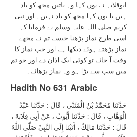
ابوقلابہ نے یوں کہا وہ باتیں مجھ کو یاد
ہیں یا یوں کہا مجھ کو یاد نہیں۔ اور نبی
کریم صلی اللہ علیہ وسلم نے فرمایا کہ
اسی طرح نماز پڑھنا جیسے تم نے مجھے
نماز پڑھتے ہوئے دیکھا ہے اور جب نماز کا
وقت آ جائے تو کوئی ایک اذان دے اور جو تم
میں سب سے بڑا ہو وہ نماز پڑھائے۔
Hadith No 631
Arabic
حَدَّثَنَا مُحَمَّدُ بْنُ الْمُثَنَّى ، قَالَ : حَدَّثَنَا عَبْدُ
الْوَهَّابِ ، قَالَ : حَدَّثَنَا أَيُّوبُ ، عَنْ أَبِي قِلَابَةَ ،
قَالَ : حَدَّثَنَا مَالِكٌ ، أَتَيْنَا إِلَى النَّبِيِّ صَلَّى اللَّهُ