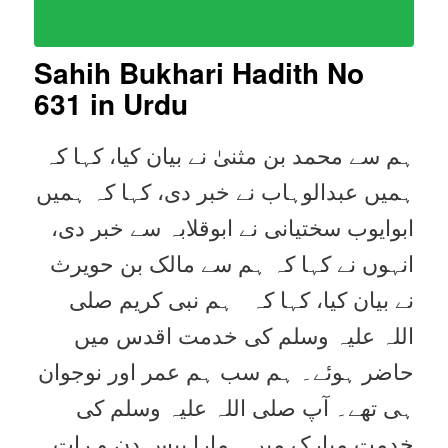
Sahih Bukhari Hadith No
631 in Urdu
ہم سے محمد بن مثنیٰ نے بیان کیا، کہا کہ
ہمیں عبدالوہاب نے خبر دی، کہا کہ ہمیں
ابوایوب سختیانی نے ابوقلابہ سے خبر دی،
انہوں نے کہا کہ ہم سے مالک بن حویرث
نے بیان کیا، کہا کہ ہم نبی کریم صلی
اللہ علیہ وسلم کی خدمت اقدس میں
حاضر ہوئے۔ ہم سب ہم عمر اور نوجوان
ہی تھے۔ آپ صلی اللہ علیہ وسلم کی
خدمت مبارک میں ہمارا بیس دن و رات