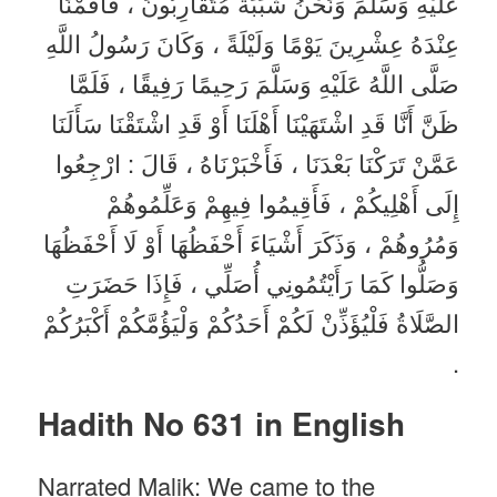
عَلَيْهِ وَسَلَّمَ وَنَحْنُ شَبَبَةٌ مُتَقَارِبُونَ ، فَأَقَمْنَا
عِنْدَهُ عِشْرِينَ يَوْمًا وَلَيْلَةً ، وَكَانَ رَسُولُ اللَّهِ
صَلَّى اللَّهُ عَلَيْهِ وَسَلَّمَ رَحِيمًا رَفِيقًا ، فَلَمَّا
ظَنَّ أَنَّا قَدِ اشْتَهَيْنَا أَهْلَنَا أَوْ قَدِ اشْتَقْنَا سَأَلَنَا
عَمَّنْ تَرَكْنَا بَعْدَنَا ، فَأَخْبَرْنَاهُ ، قَالَ : ارْجِعُوا
إِلَى أَهْلِيكُمْ ، فَأَقِيمُوا فِيهِمْ وَعَلِّمُوهُمْ
وَمُرُوهُمْ ، وَذَكَرَ أَشْيَاءَ أَحْفَظُهَا أَوْ لَا أَحْفَظُهَا
وَصَلُّوا كَمَا رَأَيْتُمُونِي أُصَلِّي ، فَإِذَا حَضَرَتِ
الصَّلَاةُ فَلْيُؤَذِّنْ لَكُمْ أَحَدُكُمْ وَلْيَؤُمَّكُمْ أَكْبَرُكُمْ
.
Hadith No 631 in English
Narrated Malik: We came to the