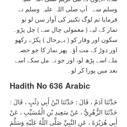
وسلم سے آپ صلی اللہ علیہ وسلم نے
فرمایا تم لوگ تکبیر کی آواز سن لو تو
نماز کے لیے ( معمولی چال سے ) چل پڑو۔
سکون اور وقار کو ( بہرحال ) پکڑے رکھو
اور دوڑ کے مت آؤ۔ پھر نماز کا جو حصہ
ملے اسے پڑھ لو، اور جو نہ مل سکے اسے
بعد میں پورا کر لو۔
Hadith No 636
Arabic
حَدَّثَنَا آدَمُ ، قَالَ : حَدَّثَنَا ابْنُ أَبِي ذِئْبٍ ، قَالَ :
حَدَّثَنَا الزُّهْرِيُّ ، عَنْ سَعِيدِ بْنِ الْمُسَيِّبِ ، عَنْ
أَبِي هُرَيْرَةَ ، عَنِ النَّبِيِّ صَلَّى اللَّهُ عَلَيْهِ وَسَلَّمَ