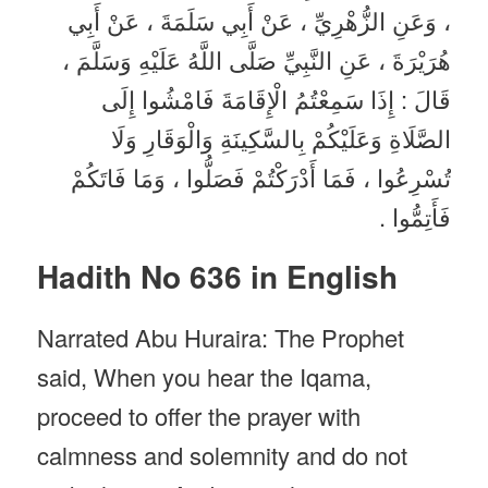
، وَعَنِ الزُّهْرِيِّ ، عَنْ أَبِي سَلَمَةَ ، عَنْ أَبِي
هُرَيْرَةَ ، عَنِ النَّبِيِّ صَلَّى اللَّهُ عَلَيْهِ وَسَلَّمَ ،
قَالَ : إِذَا سَمِعْتُمُ الْإِقَامَةَ فَامْشُوا إِلَى
الصَّلَاةِ وَعَلَيْكُمْ بِالسَّكِينَةِ وَالْوَقَارِ وَلَا
تُسْرِعُوا ، فَمَا أَدْرَكْتُمْ فَصَلُّوا ، وَمَا فَاتَكُمْ
فَأَتِمُّوا .
Hadith No 636 in English
Narrated Abu Huraira: The Prophet
said, When you hear the Iqama,
proceed to offer the prayer with
calmness and solemnity and do not