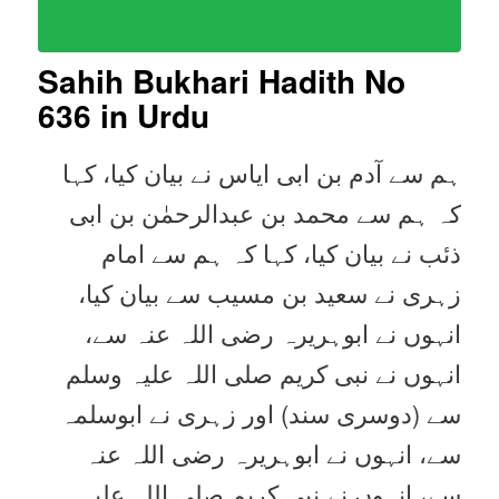
Sahih Bukhari Hadith No
636 in Urdu
ہم سے آدم بن ابی ایاس نے بیان کیا، کہا
کہ ہم سے محمد بن عبدالرحمٰن بن ابی
ذئب نے بیان کیا، کہا کہ ہم سے امام
زہری نے سعید بن مسیب سے بیان کیا،
انہوں نے ابوہریرہ رضی اللہ عنہ سے،
انہوں نے نبی کریم صلی اللہ علیہ وسلم
سے (دوسری سند) اور زہری نے ابوسلمہ
سے، انہوں نے ابوہریرہ رضی اللہ عنہ
سے، انہوں نے نبی کریم صلی اللہ علیہ