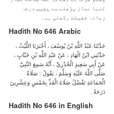
تنہا نماز پڑھنے سے پچیس درجہ
زیادہ فضیلت رکھتی ہے۔
Hadith No 646
Arabic
حَدَّثَنَا عَبْدُ اللَّهِ بْنُ يُوسُفَ ، أَخْبَرَنَا اللَّيْثُ ،
حَدَّثَنِي ابْنُ الْهَادِ ، عَنْ عَبْدِ اللَّهِ بْنِ خَبَّابٍ ،
عَنْ أَبِي سَعِيدٍ الْخُدْرِيِّ ، أَنَّهُ سَمِعَ النَّبِيَّ
صَلَّى اللَّهُ عَلَيْهِ وَسَلَّمَ ، يَقُولُ : صَلَاةُ
الْجَمَاعَةِ تَفْضُلُ صَلَاةَ الْفَذِّ بِخَمْسٍ وَعِشْرِينَ
دَرَجَةً .
Hadith No 646 in English