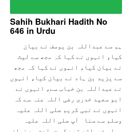
Sahih Bukhari Hadith No
646 in Urdu
ہم سے عبداللہ بن یوسف نے بیان
کیا، انہوں نے کہا کہ مجھ سے لیث
نے بیان کیا، انہوں نے کہا کہ مجھ
سے یزید بن ہاد نے بیان کیا، انہوں
نے عبداللہ بن خباب سے، انہوں نے
ابو سعید خدری رضی اللہ عنہ سے کہ
انہوں نے نبی کریم صلی اللہ علیہ
وسلم سے سنا آپ صلی اللہ علیہ
وسلم فرماتے تھے کہ جماعت سے نماز