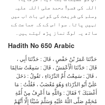
اللہ کی قسم! محمد صلی اللہ علیہ
وسلم کی شریعت کی کوئی بات اب میں
نہیں پاتا۔ سوا اس کے کہ جماعت کے
ساتھ یہ لوگ نماز پڑھ لیتے ہیں۔
Hadith No 650
Arabic
حَدَّثَنَا عُمَرُ بْنُ حَفْصٍ ، قَالَ : حَدَّثَنَا أَبِي ،
قَالَ : حَدَّثَنَا الْأَعْمَشُ ، قَالَ : سَمِعْتُ سَالِمًا
، قَالَ : سَمِعْتُ أُمَّ الدَّرْدَاءِ ، تَقُولُ : دَخَلَ
عَلَيَّ أَبُو الدَّرْدَاءِ وَهُوَ مُغْضَبٌ ، فَقُلْتُ : مَا
أَغْضَبَكَ ؟ فَقَالَ : وَاللَّهِ مَا أَعْرِفُ مِنْ أُمَّةِ
مُحَمَّدٍ صَلَّى اللَّهُ عَلَيْهِ وَسَلَّمَ شَيْئًا إِلَّا أَنَّهُمْ