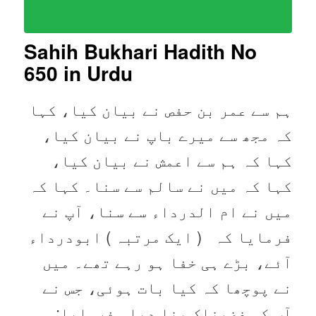
Sahih Bukhari Hadith No
650 in Urdu
ہم سے عمر بن حفص نے بیان کیا، کہا
کہ مجھ سے میرے باپ نے بیان کیا،
کہا کہ ہم سے اعمش نے بیان کیا،
کہا کہ میں نے سالم سے سنا۔ کہا کہ
میں نے ام الدرداء سے سنا، آپ نے
فرمایا کہ ( ایک مرتبہ ) ابودرداء
آئے، بڑے ہی خفا ہو رہے تھے۔ میں
نے پوچھا کہ کیا بات ہوئی، جس نے
آپ کو غضبناک بنا دیا۔ فرمایا: