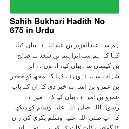
Sahih Bukhari Hadith No
675 in Urdu
ہم سے عبدالعزیز بن عبداللہ نے بیان کیا،
کہا کہ ہم سے ابراہیم بن سعد نے صالح
بن کیسان سے بیان کیا، انہوں نے ابن
شہاب سے، انہوں نے کہا کہ مجھ کو جعفر
بن عمرو بن امیہ نے خبر دی کہ ان کے باپ
عمرو بن امیہ نے بیان کیا کہ میں نے
رسول اللہ صلی اللہ علیہ وسلم کو دیکھا
کہ آپ صلی اللہ علیہ وسلم بکری کی ران
کا گوشت کاٹ کاٹ کر کھا رہے تھے۔ اتنے