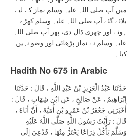
میں آپ صلی اللہ علیہ وسلم نماز کے لیے
بلائے گئے آپ صلی اللہ علیہ وسلم کھڑے
ہوئے اور چھری ڈال دی، پھر آپ صلی اللہ
علیہ وسلم نے نماز پڑھائی اور وضو نہیں
کیا۔
Hadith No 675 in
Arabic
حَدَّثَنَا عَبْدُ الْعَزِيزِ بْنُ عَبْدِ اللَّهِ ، قَالَ : حَدَّثَنَا
إِبْرَاهِيمُ ، عَنْ صَالِحٍ ، عَنِ ابْنِ شِهَابٍ ، قَالَ :
أَخْبَرَنِي جَعْفَرُ بْنُ عَمْرِو بْنِ أُمَيَّةَ ، أَنَّ أَبَاهُ ،
قَالَ : رَأَيْتُ رَسُولَ اللَّهِ صَلَّى اللَّهُ عَلَيْهِ
وَسَلَّمَ يَأْكُلُ ذِرَاعًا يَحْتَزُّ مِنْهَا ، فَدُعِيَ إِلَى