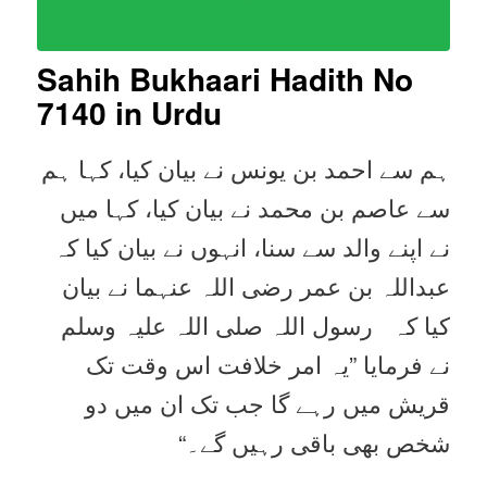
Sahih Bukhaari Hadith No
7140
in Urdu
ہم سے احمد بن یونس نے بیان کیا، کہا ہم
سے عاصم بن محمد نے بیان کیا، کہا میں
نے اپنے والد سے سنا، انہوں نے بیان کیا کہ
عبداللہ بن عمر رضی اللہ عنہما نے بیان
کیا کہ رسول اللہ صلی اللہ علیہ وسلم
نے فرمایا ”یہ امر خلافت اس وقت تک
قریش میں رہے گا جب تک ان میں دو
شخص بھی باقی رہیں گے۔“