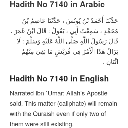
Hadith No 7140 in
Arabic
حَدَّثَنَا أَحْمَدُ بْنُ يُونُسَ ، حَدَّثَنَا عَاصِمُ بْنُ
مُحَمَّدٍ ، سَمِعْتُ أَبِي ، يَقُولُ : قَالَ ابْنُ عُمَرَ ،
قَالَ رَسُولُ اللَّهِ صَلَّى اللَّهُ عَلَيْهِ وَسَلَّمَ : لَا
يَزَالُ هَذَا الْأَمْرُ فِي قُرَيْشٍ مَا بَقِيَ مِنْهُمُ
اثْنَانِ .
Hadith No 7140 in English
Narrated Ibn `Umar: Allah’s Apostle
said, This matter (caliphate) will remain
with the Quraish even if only two of
them were still existing.