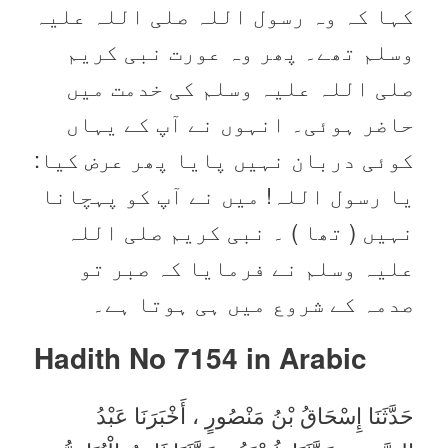
کہا کہ وہ رسول اللہ صلی اللہ علیہ
وسلم تھے۔ پھر وہ عورت نبی کریم
صلی اللہ علیہ وسلم کی خدمت میں
حاضر ہوئی۔ انہوں نے آپ کے یہاں
کوئی دربان نہیں پایا پھر عرض کیا:
یا رسول اللہ! میں نے آپ کو پہچانا
نہیں ( تھا ) ۔ نبی کریم صلی اللہ
علیہ وسلم نے فرمایا کہ صبر تو
صدمہ کے شروع میں ہی ہوتا ہے۔
Hadith No 7154 in
Arabic
حَدَّثَنَا إِسْحَاقُ بْنُ مَنْصُورٍ ، أَخْبَرَنَا عَبْدُ