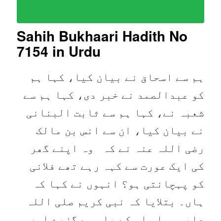
Sahih Bukhaari Hadith No
7154
in Urdu
ہم سے اسحاق نے بیان کیا، کہا ہم
کو عبدالصمد نے خبر دی، کہا ہم سے
شعبہ نے، کہا ہم سے ثابت البنانی
نے بیان کیا، ان سے انس بن مالک
رضی اللہ عنہ نے کہ وہ اپنے گھر
کی ایک عورت سے کہہ رہے تھے فلانی
کو پہچانتی ہو؟ انہوں نے کہا کہ
ہاں۔ بتلایا کہ نبی کریم صلی اللہ
علیہ وسلم اس کے پاس سے گزرے اور