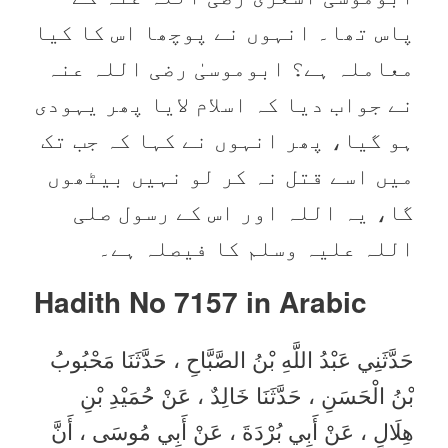
پاس تھا۔ انہوں نے پوچھا اس کا کیا
معاملہ ہے؟ ابوموسیٰ رضی اللہ عنہ
نے جواب دیا کہ اسلام لایا پھر یہودی
ہو گیا، پھر انہوں نے کہا کہ جب تک
میں اسے قتل نہ کر لو نہیں بیٹھوں
گا، یہ اللہ اور اس کے رسول صلی
اللہ علیہ وسلم کا فیصلہ ہے۔
Hadith No 7157 in
Arabic
حَدَّثَنِي عَبْدُ اللَّهِ بْنُ الصَّبَّاحِ ، حَدَّثَنَا مَحْبُوبُ
بْنُ الْحَسَنِ ، حَدَّثَنَا خَالِدٌ ، عَنْ حُمَيْدِ بْنِ
هِلَالٍ ، عَنْ أَبِي بُرْدَةَ ، عَنْ أَبِي مُوسَى ، أَنَّ