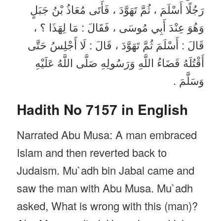
رَجُلًا أَسْلَمَ ، ثُمَّ تَهَوَّدَ ، فَأَتَى مُعَاذُ بْنُ جَبَلٍ
وَهُوَ عِنْدَ أَبِي مُوسَى ، فَقَالَ : مَا لِهَذَا ؟ ،
قَالَ : أَسْلَمَ ثُمَّ تَهَوَّدَ ، قَالَ : لَا أَجْلِسُ حَتَّى
أَقْتُلَهُ قَضَاءُ اللَّهِ وَرَسُولِهِ صَلَّى اللَّهُ عَلَيْهِ
وَسَلَّمَ .
Hadith No 7157 in English
Narrated Abu Musa: A man embraced
Islam and then reverted back to
Judaism. Mu`adh bin Jabal came and
saw the man with Abu Musa. Mu`adh
asked, What is wrong with this (man)?