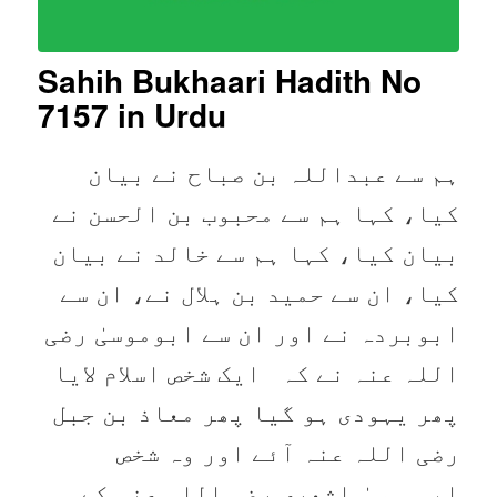
Sahih Bukhaari Hadith No
7157
in Urdu
ہم سے عبداللہ بن صباح نے بیان
کیا، کہا ہم سے محبوب بن الحسن نے
بیان کیا، کہا ہم سے خالد نے بیان
کیا، ان سے حمید بن ہلال نے، ان سے
ابوبردہ نے اور ان سے ابوموسیٰ رضی
اللہ عنہ نے کہ ایک شخص اسلام لایا
پھر یہودی ہو گیا پھر معاذ بن جبل
رضی اللہ عنہ آئے اور وہ شخص
ابوموسیٰ اشعری رضی اللہ عنہ کے