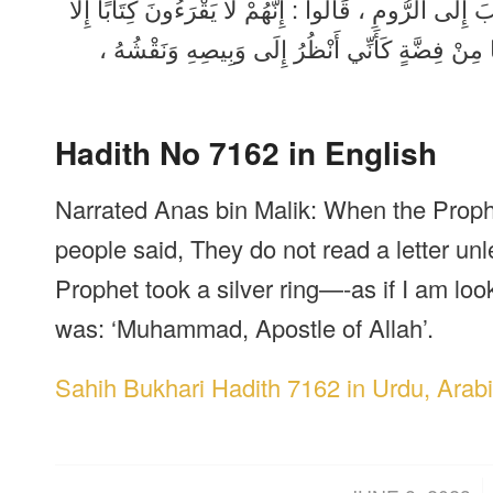
بَ إِلَى الرُّومِ ، قَالُوا : إِنَّهُمْ لَا يَقْرَءُونَ كِتَابًا إِلَّا
َمًا مِنْ فِضَّةٍ كَأَنِّي أَنْظُرُ إِلَى وَبِيصِهِ وَنَقْشُهُ
Hadith No 7162 in English
Narrated Anas bin Malik: When the Prophe
people said, They do not read a letter unl
Prophet took a silver ring—-as if I am loo
was: ‘Muhammad, Apostle of Allah’.
Sahih Bukhari Hadith 7162 in Urdu, Arabi