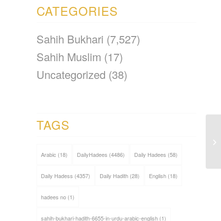
CATEGORIES
Sahih Bukhari
(7,527)
Sahih Muslim
(17)
Uncategorized
(38)
TAGS
Arabic
(18)
DailyHadees
(4486)
Daily Hadees
(58)
Daily Hadess
(4357)
Daily Hadith
(28)
English
(18)
hadees no
(1)
sahih-bukhari-hadith-6655-in-urdu-arabic-english
(1)