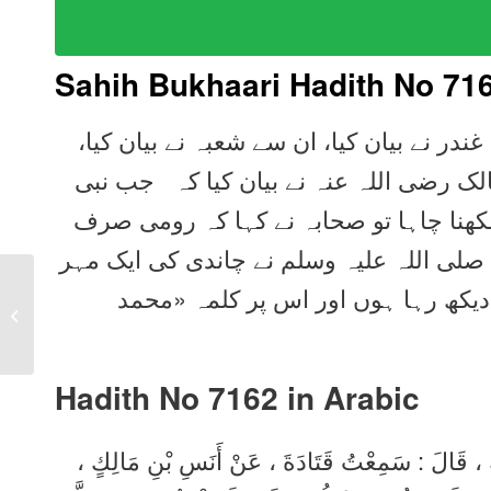
Sahih Bukhaari Hadith No 71
ندر نے بیان کیا، ان سے شعبہ نے بیان کیا
لک رضی اللہ عنہ نے بیان کیا کہ جب نبی
کھنا چاہا تو صحابہ نے کہا کہ رومی صرف
صلی اللہ علیہ وسلم نے چاندی کی ایک مہر
Sahih Bukhari Hadith
یکھ رہا ہوں اور اس پر کلمہ «محمد
7161 in Urdu, Arabic,
English
Hadith No 7162 in
Arabic
شُعْبَةُ ، قَالَ : سَمِعْتُ قَتَادَةَ ، عَنْ أَنَسِ بْنِ مَالِكٍ