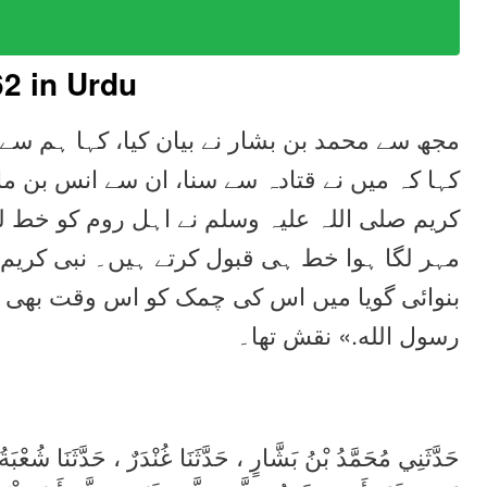
62
in Urdu
مجھ سے محمد بن بشار نے بیان کیا، کہا ہم سے غ،
کہا کہ میں نے قتادہ سے سنا، ان سے انس بن ما
کریم صلی اللہ علیہ وسلم نے اہل روم کو خط ل
مہر لگا ہوا خط ہی قبول کرتے ہیں۔ نبی کریم 
بنوائی گویا میں اس کی چمک کو اس وقت بھی د
رسول الله‏.‏» نقش تھا۔
حَدَّثَنِي مُحَمَّدُ بْنُ بَشَّارٍ ، حَدَّثَنَا غُنْدَرٌ ، حَدَّثَنَا  ،