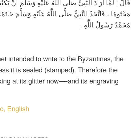
قَالَ : لَمَّا أَرَادَ النَّبِيُّ صَلَّى اللَّهُ عَلَيْهِ وَسَلَّمَ أَنْ يَكْتُ
مَخْتُومًا ، فَاتَّخَذَ النَّبِيُّ صَلَّى اللَّهُ عَلَيْهِ وَسَلَّمَ خَات ،
مُحَمَّدٌ رَسُولُ اللَّهِ .
t intended to write to the Byzantines, the
ess it is sealed (stamped). Therefore the
king at its glitter now—-and its engraving
c, English