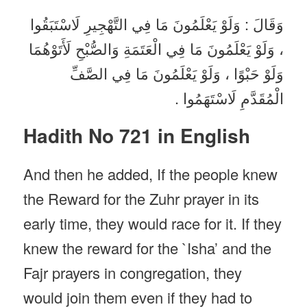
وَقَالَ : وَلَوْ يَعْلَمُونَ مَا فِي التَّهْجِيرِ لَاسْتَبَقُوا
، وَلَوْ يَعْلَمُونَ مَا فِي الْعَتَمَةِ وَالصُّبْحِ لَأَتَوْهُمَا
وَلَوْ حَبْوًا ، وَلَوْ يَعْلَمُونَ مَا فِي الصَّفِّ
الْمُقَدَّمِ لَاسْتَهَمُوا .
Hadith No 721 in English
And then he added, If the people knew
the Reward for the Zuhr prayer in its
early time, they would race for it. If they
knew the reward for the `Isha’ and the
Fajr prayers in congregation, they
would join them even if they had to