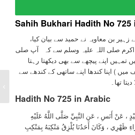
Sahih Bukhari Hadith No 725 
ے زہیر بن معاویہ نے حمید سے بیان کیا
ی اکرم صلی اللہ علیہ وسلم سے کہ آپ صلی
ں تمہیں اپنے پیچھے سے بھی دیکھتا رہتا
یں ) اپنا کندھا اپنے ساتھی کے کندھے سے
Sahih Bukhari Hadith
دیتا تھا۔
724 in Urdu, Arabic,
English
Hadith No 725 in
Arabic
ْدٍ ، عَنْ أَنَسِ ، عَنِ النَّبِيِّ صَلَّى اللَّهُ عَلَيْهِ
ءِ ظَهْرِي ، وَكَانَ أَحَدُنَا يُلْزِقُ مَنْكِبَهُ بِمَنْكِبِ