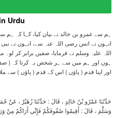
in Urdu
ہم سے عمرو بن خالد نے بیان کیا، کہا کہ ہم س،
انہوں نے انس رضی اللہ عنہ سے، انہوں نے نب
اللہ علیہ وسلم نے فرمایا، صفیں برابر کر لو۔ می
ہوں اور ہم میں سے ہر شخص یہ کرتا کہ ( صف م
اور اپنا قدم ( پاؤں ) اس کے قدم ( پاؤں ) سے ملا 
حَدَّثَنَا عَمْرُو بْنُ خَالِدٍ ، قَالَ : حَدَّثَنَا زُهَيْرٌ ، عَنْ حُمَي
وَسَلَّمَ ، قَالَ : أَقِيمُوا صُفُوفَكُمْ فَإِنِّي أَرَاكُمْ مِنْ وَرَا