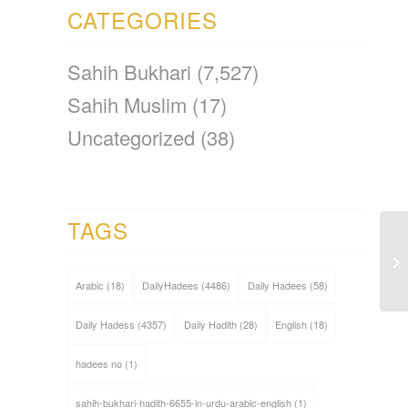
CATEGORIES
Sahih Bukhari
(7,527)
Sahih Muslim
(17)
Uncategorized
(38)
TAGS
Arabic
(18)
DailyHadees
(4486)
Daily Hadees
(58)
Daily Hadess
(4357)
Daily Hadith
(28)
English
(18)
hadees no
(1)
sahih-bukhari-hadith-6655-in-urdu-arabic-english
(1)