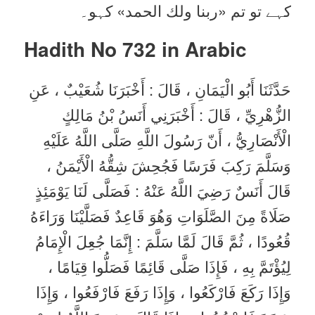
کہے تو تم «ربنا ولك الحمد» کہو۔
Hadith No 732 in
Arabic
حَدَّثَنَا أَبُو الْيَمَانِ ، قَالَ : أَخْبَرَنَا شُعَيْبٌ ، عَنِ
الزُّهْرِيِّ ، قَالَ : أَخْبَرَنِي أَنَسُ بْنُ مَالِكٍ
الْأَنْصَارِيُّ ، أَنّ رَسُولَ اللَّهِ صَلَّى اللَّهُ عَلَيْهِ
وَسَلَّمَ رَكِبَ فَرَسًا فَجُحِشَ شِقُّهُ الْأَيْمَنُ ،
قَالَ أَنَسٌ رَضِيَ اللَّهُ عَنْهُ : فَصَلَّى لَنَا يَوْمَئِذٍ
صَلَاةً مِنَ الصَّلَوَاتِ وَهُوَ قَاعِدٌ فَصَلَّيْنَا وَرَاءَهُ
قُعُودًا ، ثُمَّ قَالَ لَمَّا سَلَّمَ : إِنَّمَا جُعِلَ الْإِمَامُ
لِيُؤْتَمَّ بِهِ ، فَإِذَا صَلَّى قَائِمًا فَصَلُّوا قِيَامًا ،
وَإِذَا رَكَعَ فَارْكَعُوا ، وَإِذَا رَفَعَ فَارْفَعُوا ، وَإِذَا