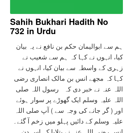
Sahih Bukhari Hadith No
732 in Urdu
ہم سے ابوالیمان حکم بن نافع نے یہ بیان
کیا، انہوں نے کہا کہ ہم سے شعیب نے
زہری کے واسطہ سے بیان کیا، انہوں نے
کہا کہ مجھے انس بن مالک انصاری رضی
اللہ عنہ نے خبر دی کہ رسول اللہ صلی
اللہ علیہ وسلم ایک گھوڑے پر سوار ہوئے
اور ( گر جانے کی وجہ سے ) آپ صلی اللہ
علیہ وسلم کے دائیں پہلو میں زخم آ گئے۔
انس رضی اللہ عنہ نے بتلایا کہ اس دن