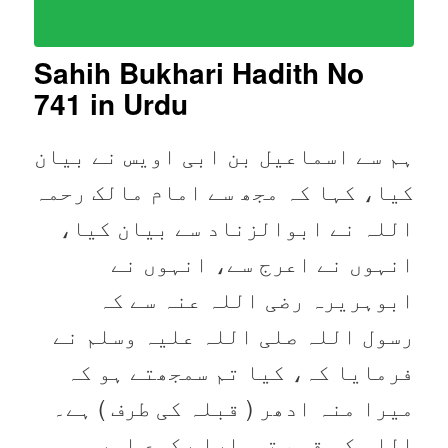
Sahih Bukhari Hadith No
741 in Urdu
ہم سے اسماعیل بن ابی اویس نے بیان
کیا، کہا کہ مجھ سے امام مالک رحمہ
اللہ نے ابوالزناد سے بیان کیا،
انہوں نے اعرج سے، انہوں نے
ابوہریرہ رضی اللہ عنہ سے کہ
رسول اللہ صلی اللہ علیہ وسلم نے
فرمایا کہ، کیا تم سمجھتے ہو کہ
میرا منہ ادھر ( قبلہ کی طرف ) ہے۔
اللہ کی قسم تمہارا رکوع اور