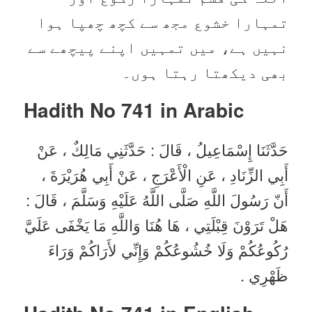
تمہارا خشوع مجھ سے کچھ چھپا ہوا
نہیں ہے، میں تمہیں اپنے پیچھے سے
بھی دیکھتا رہتا ہوں۔
Hadith No 741 in
Arabic
حَدَّثَنَا إِسْمَاعِيلُ ، قَالَ : حَدَّثَنِي مَالِكٌ ، عَنْ
أَبِي الزِّنَادِ ، عَنِ الْأَعْرَجِ ، عَنْ أَبِي هُرَيْرَةَ ،
أَنّ رَسُولَ اللَّهِ صَلَّى اللَّهُ عَلَيْهِ وَسَلَّمَ ، قَالَ :
هَلْ تَرَوْنَ قِبْلَتِي ، هَا هُنَا وَاللَّهِ مَا يَخْفَى عَلَيَّ
رُكُوعُكُمْ وَلَا خُشُوعُكُمْ وَإِنِّي لأَرَاكُمْ وَرَاءَ
ظَهْرِي .