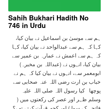
Sahih Bukhari Hadith No
746 in Urdu
ہم سے موسیٰ بن اسماعیل نے بیان کیا،
کہا کہ ہم سے عبدالواحد نے بیان کیا، کہا
کہ ہم سے اعمش نے عمارہ بن عمیر سے
بیان کیا، انہوں نے (عبداللہ بن مخبرہ)
ابومعمر سے، انہوں نے بیان کیا کہ ہم نے
خباب بن ارت رضی اللہ عنہ صحابی سے
پوچھا کیا رسول اللہ صلی اللہ علیہ
وسلم ظہر اور عصر کی رکعتوں میں (
فاتحہ کے سوا ) اور کچھ قرآت کرتے تھے؟