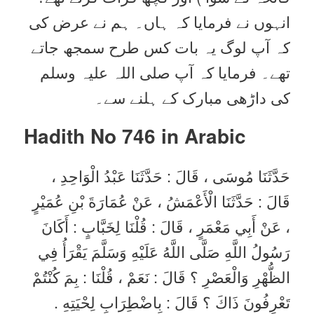
انہوں نے فرمایا کہ ہاں۔ ہم نے عرض کی
کہ آپ لوگ یہ بات کس طرح سمجھ جاتے
تھے۔ فرمایا کہ آپ صلی اللہ علیہ وسلم
کی داڑھی مبارک کے ہلنے سے۔
Hadith No 746 in
Arabic
حَدَّثَنَا مُوسَى ، قَالَ : حَدَّثَنَا عَبْدُ الْوَاحِدِ ،
قَالَ : حَدَّثَنَا الْأَعْمَشُ ، عَنْ عُمَارَةَ بْنِ عُمَيْرٍ
، عَنْ أَبِي مَعْمَرٍ ، قَالَ : قُلْنَا لِخَبَّابٍ : أَكَانَ
رَسُولُ اللَّهِ صَلَّى اللَّهُ عَلَيْهِ وَسَلَّمَ يَقْرَأُ فِي
الظُّهْرِ وَالْعَصْرِ ؟ قَالَ : نَعَمْ ، قُلْنَا : بِمَ كُنْتُمْ
تَعْرِفُونَ ذَاكَ ؟ قَالَ : بِاضْطِرَابِ لِحْيَتِهِ .