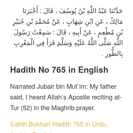
حَدَّثَنَا عَبْدُ اللَّهِ بْنُ يُوسُفَ ، قَالَ : أَخْبَرَنَا
مَالِكٌ ، عَنِ ابْنِ شِهَابٍ ، عَنْ مُحَمَّدِ بْنِ جُبَيْرِ
بْنِ مُطْعِمٍ ، عَنْ أَبِيهِ ، قَالَ : سَمِعْتُ رَسُولَ
اللَّهِ صَلَّى اللَّهُ عَلَيْهِ وَسَلَّمَ قَرَأَ فِي الْمَغْرِبِ
بِالطُّورِ .
Hadith No 765 in English
Narrated Jubair bin Mut`im: My father
said, I heard Allah’s Apostle reciting at-
Tur (52) in the Maghrib prayer.
Sahih Bukhari Hadith 765 in Urdu,