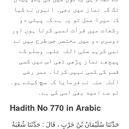
تک کہ نماز میں بھی۔ انہوں نے کہا
کہ میرا عمل تو یہ ہے کہ پہلی دو
رکعات میں قرآت لمبی کرتا ہوں اور
دوسری دو میں مختصر جس طرح میں نے
نبی کریم صلی اللہ علیہ وسلم کے
پیچھے نماز پڑھی تھی اس میں کسی
قسم کی کمی نہیں کرتا۔ عمر رضی
اللہ عنہ نے فرمایا کہ سچ کہتے ہو۔
تم سے امید بھی اسی کی ہے۔
Hadith No 770 in
Arabic
حَدَّثَنَا سُلَيْمَانُ بْنُ حَرْبٍ ، قَالَ : حَدَّثَنَا شُعْبَةُ