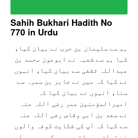
Sahih Bukhari Hadith No
770 in Urdu
ہم سے سلیمان بن حرب نے بیان کیا،
کہا ہم سے شعبہ نے ابوعون محمد بن
عبداللہ ثقفی سے بیان کیا، انہوں
نے کہا کہ میں نے جابر بن سمرہ سے
سنا، انہوں نے بیان کیا کہ
امیرالمؤمنین عمر رضی اللہ عنہ
نے سعد بن ابی وقاص رضی اللہ عنہ
سے کہا کہ آپ کی شکایت کوفہ والوں
نے تمام ہی باتوں میں کی ہے، یہاں