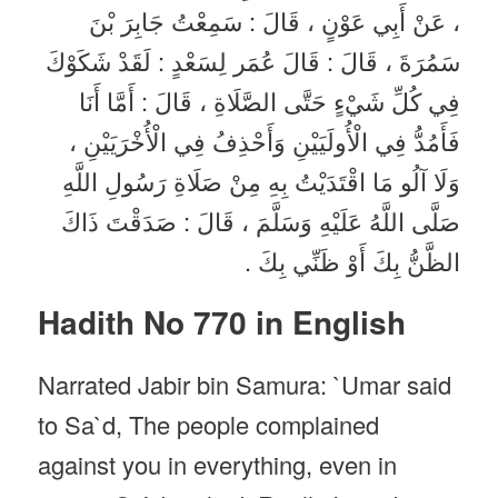
، عَنْ أَبِي عَوْنٍ ، قَالَ : سَمِعْتُ جَابِرَ بْنَ
سَمُرَةَ ، قَالَ : قَالَ عُمَر لِسَعْدٍ : لَقَدْ شَكَوْكَ
فِي كُلِّ شَيْءٍ حَتَّى الصَّلَاةِ ، قَالَ : أَمَّا أَنَا
فَأَمُدُّ فِي الْأُولَيَيْنِ وَأَحْذِفُ فِي الْأُخْرَيَيْنِ ،
وَلَا آلُو مَا اقْتَدَيْتُ بِهِ مِنْ صَلَاةِ رَسُولِ اللَّهِ
صَلَّى اللَّهُ عَلَيْهِ وَسَلَّمَ ، قَالَ : صَدَقْتَ ذَاكَ
الظَّنُّ بِكَ أَوْ ظَنِّي بِكَ .
Hadith No 770 in English
Narrated Jabir bin Samura: `Umar said
to Sa`d, The people complained
against you in everything, even in