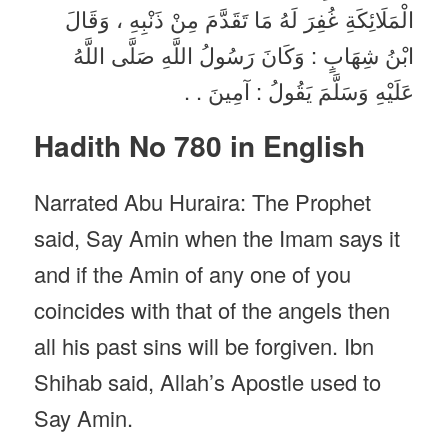
الْمَلَائِكَةِ غُفِرَ لَهُ مَا تَقَدَّمَ مِنْ ذَنْبِهِ ، وَقَالَ
ابْنُ شِهَابٍ : وَكَانَ رَسُولُ اللَّهِ صَلَّى اللَّهُ
عَلَيْهِ وَسَلَّمَ يَقُولُ : آمِينَ . .
Hadith No 780 in English
Narrated Abu Huraira: The Prophet
said, Say Amin when the Imam says it
and if the Amin of any one of you
coincides with that of the angels then
all his past sins will be forgiven. Ibn
Shihab said, Allah’s Apostle used to
Say Amin.