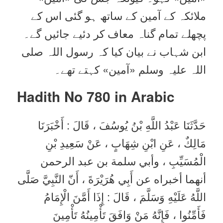
ملائکہ کے آمین کے ساتھ ہو گئی اس کے
پچھلے تمام گناہ معاف کر دئیے جائیں گے۔
ابن شہاب نے بیان کیا کہ رسول اللہ صلی
اللہ علیہ وسلم «آمين» کہتے تھے۔
Hadith No 780 in
Arabic
حَدَّثَنَا عَبْدُ اللَّهِ بْنُ يُوسُفَ ، قَالَ : أَخْبَرَنَا
مَالِكٌ ، عَنِ ابْنِ شِهَابٍ ، عَنْ سَعِيدِ بْنِ
الْمُسَيِّبِ ، وأبي سلمة بن عبد الرحمن
أنهما أخبراه عن أَبِي هُرَيْرَةَ ، أَنّ النَّبِيَّ صَلَّى
اللَّهُ عَلَيْهِ وَسَلَّمَ ، قَالَ : إِذَا أَمَّنَ الْإِمَامُ
فَأَمِّنُوا ، فَإِنَّهُ مَنْ وَافَقَ تَأْمِينُهُ تَأْمِينَ