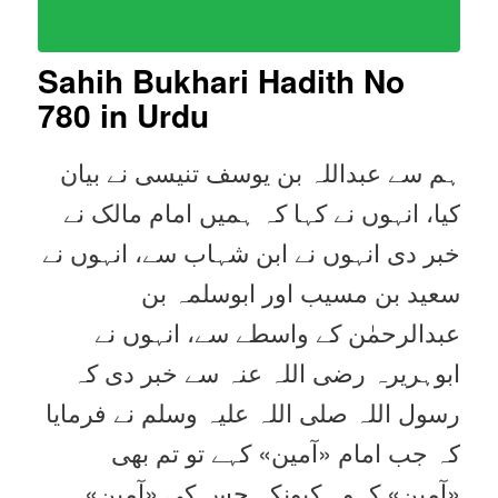
Sahih Bukhari Hadith No
780 in Urdu
ہم سے عبداللہ بن یوسف تنیسی نے بیان
کیا، انہوں نے کہا کہ ہمیں امام مالک نے
خبر دی انہوں نے ابن شہاب سے، انہوں نے
سعید بن مسیب اور ابوسلمہ بن
عبدالرحمٰن کے واسطے سے، انہوں نے
ابوہریرہ رضی اللہ عنہ سے خبر دی کہ
رسول اللہ صلی اللہ علیہ وسلم نے فرمایا
کہ جب امام «آمين» کہے تو تم بھی
«آمين» کہو۔ کیونکہ جس کی «آمين»