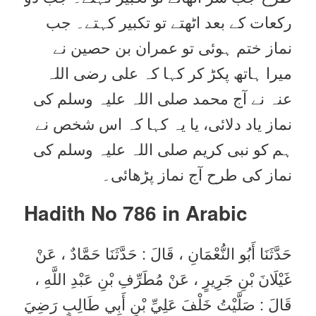
رکعات کے بعد اٹھتے تو تکبیر کہتے۔ جب
نماز ختم ہوئی تو عمران بن حصین نے
میرا ہاتھ پکڑ کر کہا کہ علی رضی اللہ
عنہ نے آج محمد صلی اللہ علیہ وسلم کی
نماز یاد دلائی، یا یہ کہا کہ اس شخص نے
ہم کو نبی کریم صلی اللہ علیہ وسلم کی
نماز کی طرح آج نماز پڑھائی۔
Hadith No 786 in
Arabic
حَدَّثَنَا أَبُو النُّعْمَانِ ، قَالَ : حَدَّثَنَا حَمَّادٌ ، عَنْ
غَيْلَانَ بْنِ جَرِيرٍ ، عَنْ مُطَرِّفِ بْنِ عَبْدِ اللَّهِ ،
قَالَ : صَلَّيْتُ خَلْفَ عَلِيِّ بْنِ أَبِي طَالِبٍ رَضِيَ