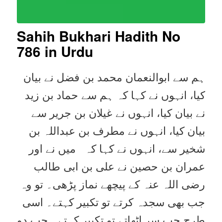
Sahih Bukhari Hadith No
786 in Urdu
ہم سے ابوالنعمان محمد بن فضل نے بیان
کیا، انہوں نے کہا کہ ہم سے حماد بن زید
نے بیان کیا، انہوں نے غیلان بن جریر سے
بیان کیا، انہوں نے مطرف بن عبداللہ بن
شخیر سے، انہوں نے کہا کہ میں نے اور
عمران بن حصین نے علی بن ابی طالب
رضی اللہ عنہ کے پیچھے نماز پڑھی۔ تو وہ
جب بھی سجدہ کرتے تو تکبیر کہتے۔ اسی
طرح جب سر اٹھاتے تو تکبیر کہتے۔ جب دو