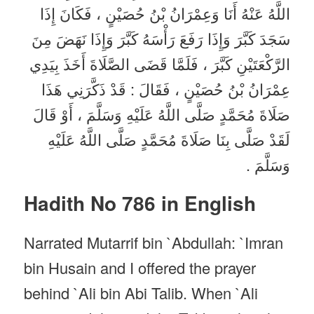
اللَّهُ عَنْهُ أَنَا وَعِمْرَانُ بْنُ حُصَيْنٍ ، فَكَانَ إِذَا
سَجَدَ كَبَّرَ وَإِذَا رَفَعَ رَأْسَهُ كَبَّرَ وَإِذَا نَهَضَ مِنَ
الرَّكْعَتَيْنِ كَبَّرَ ، فَلَمَّا قَضَى الصَّلَاةَ أَخَذَ بِيَدِي
عِمْرَانُ بْنُ حُصَيْنٍ ، فَقَالَ : قَدْ ذَكَّرَنِي هَذَا
صَلَاةَ مُحَمَّدٍ صَلَّى اللَّهُ عَلَيْهِ وَسَلَّمَ ، أَوْ قَالَ
لَقَدْ صَلَّى بِنَا صَلَاةَ مُحَمَّدٍ صَلَّى اللَّهُ عَلَيْهِ
وَسَلَّمَ .
Hadith No 786 in English
Narrated Mutarrif bin `Abdullah: `Imran
bin Husain and I offered the prayer
behind `Ali bin Abi Talib. When `Ali