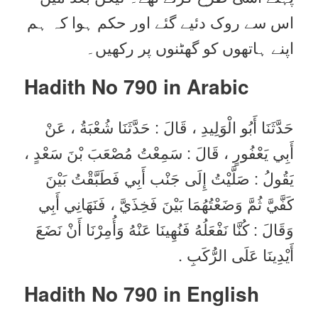
اس سے روک دئیے گئے اور حکم ہوا کہ ہم
اپنے ہاتھوں کو گھٹنوں پر رکھیں۔
Hadith No 790 in
Arabic
حَدَّثَنَا أَبُو الْوَلِيدِ ، قَالَ : حَدَّثَنَا شُعْبَةُ ، عَنْ
أَبِي يَعْفُورٍ ، قَالَ : سَمِعْتُ مُصْعَبَ بْنَ سَعْدٍ ،
يَقُولُ : صَلَّيْتُ إِلَى جَنْب أَبِي فَطَبَّقْتُ بَيْنَ
كَفَّيَّ ثُمَّ وَضَعْتُهُمَا بَيْنَ فَخِذَيَّ ، فَنَهَانِي أَبِي
وَقَالَ : كُنَّا نَفْعَلُهُ فَنُهِينَا عَنْهُ وَأُمِرْنَا أَنْ نَضَعَ
أَيْدِينَا عَلَى الرُّكَبِ .
Hadith No 790 in English