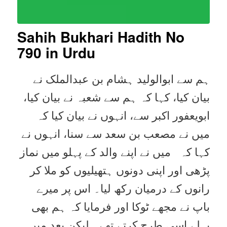
Sahih Bukhari Hadith No
790 in Urdu
ہم سے ابوالولید ہشام بن عبدالملک نے
بیان کیا، کہا کہ ہم سے شعبہ نے بیان کیا،
ابویعفور اکبر سے، انہوں نے بیان کیا کہ
میں نے مصعب بن سعد سے سنا، انہوں نے
کہا کہ میں نے اپنے والد کے پہلو میں نماز
پڑھی اور اپنی دونوں ہتھیلیوں کو ملا کر
رانوں کے درمیان رکھ لیا۔ اس پر میرے
باپ نے مجھے ٹوکا اور فرمایا کہ ہم بھی
پہلے اسی طرح کرتے تھے۔ لیکن بعد میں