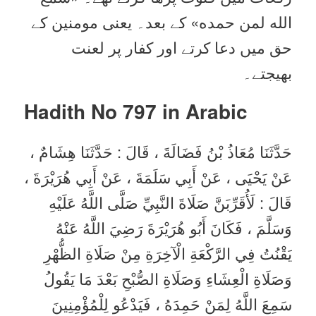
الله لمن حمده» کے بعد۔ یعنی مومنین کے
حق میں دعا کرتے اور کفار پر لعنت
بھیجتے۔
Hadith No 797 in
Arabic
حَدَّثَنَا مُعَاذُ بْنُ فَضَالَةَ ، قَالَ : حَدَّثَنَا هِشَامٌ ،
عَنْ يَحْيَى ، عَنْ أَبِي سَلَمَةَ ، عَنْ أَبِي هُرَيْرَةَ ،
قَالَ : لَأُقَرِّبَنَّ صَلَاةَ النَّبِيِّ صَلَّى اللَّهُ عَلَيْهِ
وَسَلَّمَ ، فَكَانَ أَبُو هُرَيْرَةَ رَضِيَ اللَّهُ عَنْهُ
يَقْنُتُ فِي الرَّكْعَةِ الْآخِرَةِ مِنْ صَلَاةِ الظُّهْرِ
وَصَلَاةِ الْعِشَاءِ وَصَلَاةِ الصُّبْحِ بَعْدَ مَا يَقُولُ
سَمِعَ اللَّهُ لِمَنْ حَمِدَهُ ، فَيَدْعُو لِلْمُؤْمِنِينَ