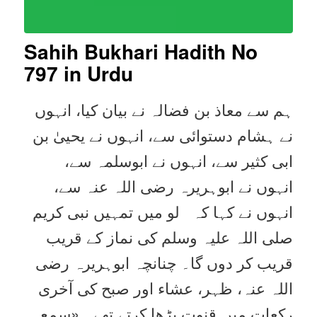
Sahih Bukhari Hadith No
797 in Urdu
ہم سے معاذ بن فضالہ نے بیان کیا، انہوں
نے ہشام دستوائی سے، انہوں نے یحییٰ بن
ابی کثیر سے، انہوں نے ابوسلمہ سے،
انہوں نے ابوہریرہ رضی اللہ عنہ سے،
انہوں نے کہا کہ لو میں تمہیں نبی کریم
صلی اللہ علیہ وسلم کی نماز کے قریب
قریب کر دوں گا۔ چنانچہ ابوہریرہ رضی
اللہ عنہ، ظہر، عشاء اور صبح کی آخری
رکعات میں قنوت پڑھا کرتے تھے۔ «سمع