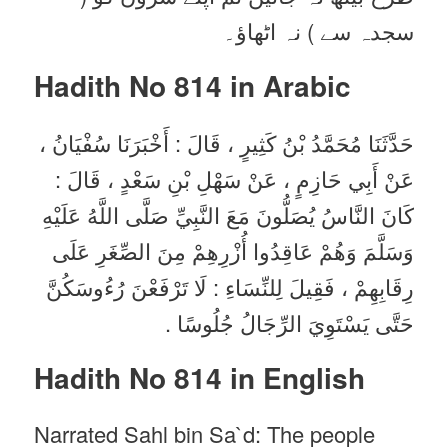
سجدہ سے ) نہ اٹھاؤ۔
Hadith No 814 in
Arabic
حَدَّثَنَا مُحَمَّدُ بْنُ كَثِيرٍ ، قَالَ : أَخْبَرَنَا سُفْيَانُ ،
عَنْ أَبِي حَازِمٍ ، عَنْ سَهْلِ بْنِ سَعْدٍ ، قَالَ :
كَانَ النَّاسُ يُصَلُّونَ مَعَ النَّبِيِّ صَلَّى اللَّهُ عَلَيْهِ
وَسَلَّمَ وَهُمْ عَاقِدُوا أُزْرِهِمْ مِنَ الصِّغَرِ عَلَى
رِقَابِهِمْ ، فَقِيلَ لِلنِّسَاءِ : لَا تَرْفَعْنَ رُءُوسَكُنَّ
حَتَّى يَسْتَوِيَ الرِّجَالُ جُلُوسًا .
Hadith No 814 in English
Narrated Sahl bin Sa`d: The people