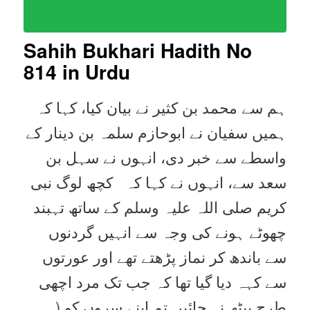
Sahih Bukhari Hadith No
814 in Urdu
ہم سے محمد بن کثیر نے بیان کیا، کہا کہ
ہمیں سفیان نے ابوحازم سلمہ بن دینار کے
واسطے سے خبر دی، انہوں نے سہل بن
سعد سے، انہوں نے کہا کہ کچھ لوگ نبی
کریم صلی اللہ علیہ وسلم کے ساتھ تہبند
چھوٹے ہونے کی وجہ سے انہیں گردنوں
سے باندھ کر نماز پڑھتے تھے اور عورتوں
سے کہہ دیا گیا تھا کہ جب تک مرد اچھی
طرح بیٹھ نہ جائیں تم اپنے سروں کو (