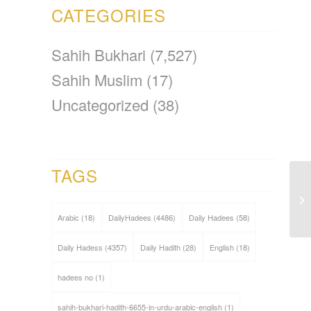
CATEGORIES
Sahih Bukhari
(7,527)
Sahih Muslim
(17)
Uncategorized
(38)
TAGS
Arabic
(18)
DailyHadees
(4486)
Daily Hadees
(58)
Daily Hadess
(4357)
Daily Hadith
(28)
English
(18)
hadees no
(1)
sahih-bukhari-hadith-6655-in-urdu-arabic-english
(1)