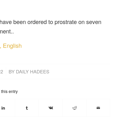
 have been ordered to prostrate on seven
ment..
, English
22
BY
DAILY HADEES
this entry