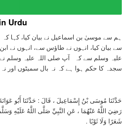
in Urdu
ہم سے موسیٰ بن اسماعیل نے بیان کیا، کہا کہ ہ
سے بیان کیا، انہوں نے طاؤس سے، انہوں نے ابن
علیہ وسلم سے کہ آپ صلی اللہ علیہ وسلم نے
سجدہ کا حکم ہوا ہے کہ نہ بال سمیٹوں اور نہ 
حَدَّثَنَا مُوسَى بْنُ إِسْمَاعِيلَ ، قَالَ : حَدَّثَنَا أَبُو عَوَ
رَضِيَ اللَّهُ عَنْهُمَا ، عَنِ النَّبِيِّ صَلَّى اللَّهُ عَلَيْهِ وَسَل
شَعَرًا وَلَا ثَوْبًا .