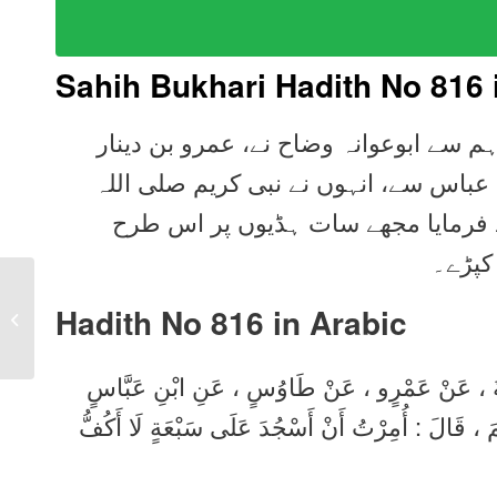
Sahih Bukhari Hadith No 816 
م سے ابوعوانہ وضاح نے، عمرو بن دینار
 عباس سے، انہوں نے نبی کریم صلی اللہ
 فرمایا مجھے سات ہڈیوں پر اس طرح
کپڑے۔
Sahih Bukhari Hadith
Hadith No 816 in
Arabic
815 in Urdu, Arabic,
English
انَةَ ، عَنْ عَمْرٍو ، عَنْ طَاوُسٍ ، عَنِ ابْنِ عَبَّاسٍ
َّمَ ، قَالَ : أُمِرْتُ أَنْ أَسْجُدَ عَلَى سَبْعَةٍ لَا أَكُفُّ