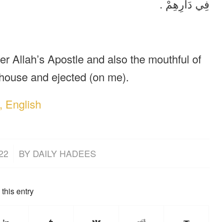
فِي دَارِهِمْ .
 Allah’s Apostle and also the mouthful of
 house and ejected (on me).
, English
22
BY
DAILY HADEES
this entry