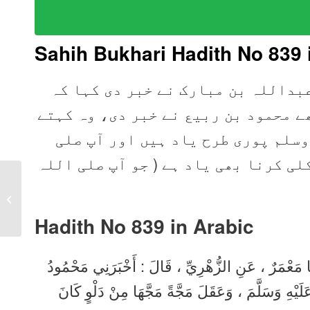
Sahih Bukhari Hadith No 839 
بداللہ بن مبارک نے خبر دی کہا کہ
ے محمود بن ربیع نے خبر دی، وہ کہتے
سلم پوری طرح یاد ہیں اور آپ صلی
لی کرنا بھی یاد ہے ( جو آپ صلی اللہ
Sahih Bukhari Hadith
838 in Urdu, Arabic,
English
Hadith No 839 in
Arabic
رَنَا مَعْمَرٌ ، عَنِ الزُّهْرِيِّ ، قَالَ : أَخْبَرَنِي مَحْمُودُ
َلَيْهِ وَسَلَّمَ ، وَعَقَلَ مَجَّةً مَجَّهَا مِنْ دَلْوٍ كَانَ