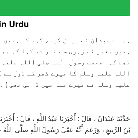
in Urdu
ہم سے عبدان نے بیان کیا، کہا کہ ہمیں ع
ہمیں معمر نے زہری سے خبر دی کہا کہ مجھ
تھے کہ مجھے رسول اللہ صلی اللہ علیہ و
اللہ علیہ وسلم کا میرے گھر کے ڈول سے ک
علیہ وسلم نے میرے منہ میں ڈالی تھی ) ۔
حَدَّثَنَا عَبْدَانُ ، قَالَ : أَخْبَرَنَا عَبْدُ اللَّهِ ، قَالَ : أَخْبَ
بْنُ الرَّبِيعِ ، وَزَعَمَ أَنَّهُ عَقَلَ رَسُولَ اللَّهِ صَلَّى اللَّهُ ع