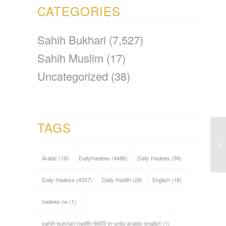
CATEGORIES
Sahih Bukhari
(7,527)
Sahih Muslim
(17)
Uncategorized
(38)
TAGS
Arabic
(18)
DailyHadees
(4486)
Daily Hadees
(58)
Daily Hadess
(4357)
Daily Hadith
(28)
English
(18)
hadees no
(1)
sahih-bukhari-hadith-6655-in-urdu-arabic-english
(1)