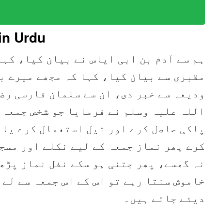
in Urdu
ہم سے آدم بن ابی ایاس نے بیان کیا، کہا
مقبری سے بیان کیا، کہا کہ مجھے میرے ب
ودیعہ سے خبر دی، ان سے سلمان فارسی رض
اللہ علیہ وسلم نے فرمایا جو شخص جمعہ ک
پاکی حاصل کرے اور تیل استعمال کرے یا 
کرے پھر نماز جمعہ کے لیے نکلے اور مسج
نہ گھسے، پھر جتنی ہو سکے نفل نماز پڑھ
خاموش سنتا رہے تو اس کے اس جمعہ سے لے 
دیئے جاتے ہیں۔