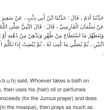
حَدَّثَنَا آدَمُ ، قَالَ : حَدَّثَنَا ابْنُ أَبِي ذِئْبٍ ، عَنْ سَعِيد ،
عَنْ سَلْمَانَ الْفَارِسِيِّ ، قَالَ : قَالَ النَّبِيُّ صَلَّى اللَّهُ ع
وَيَتَطَهَّرُ مَا اسْتَطَاعَ مِنْ طُهْرٍ وَيَدَّهِنُ مِنْ دُهْنِهِ أَوْ يَ
اثْنَيْنِ ، ثُمَّ يُصَلِّي مَا كُتِبَ لَهُ ، ثُمَّ يُنْصِتُ إِذَا تَكَلَّمَ الْ
.
.b.u.h) said, Whoever takes a bath on
, then uses his (hair) oil or perfumes
 proceeds (for the Jumua prayer) and does
 (in the mosque), then prays as much as