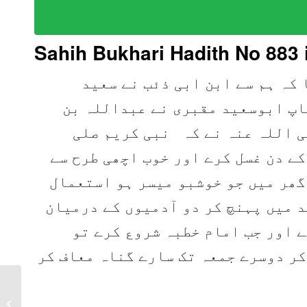
Sahih Bukhari Hadith No 883
 کہ ہم سے ابن ابی ذئب نے سعید
اپ ابوسعید مقبری نے عبداللہ بن
ی اللہ عنہ نے کہ نبی کریم صلی
ے دن غسل کرے اور خوب اچھی طرح سے
گھر میں جو خوشبو میسر ہو استعمال
د میں پہنچ کر دو آدمیوں کے درمیان
ے اور جب امام خطبہ شروع کرے تو
کر دوسرے جمعہ تک سارے گناہ معاف کر
Sahih Bukhari Hadith
882 in Urdu, Arabic,