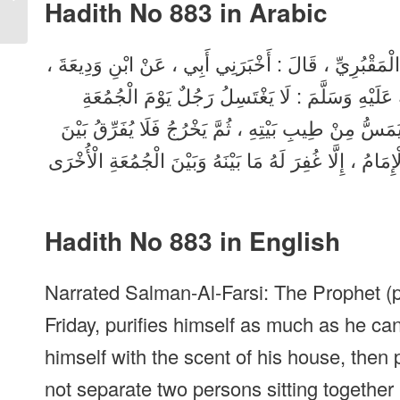
Hadith No 883 in
Arabic
English
ٍ الْمَقْبُرِيِّ ، قَالَ : أَخْبَرَنِي أَبِي ، عَنْ ابْنِ وَدِيعَةَ
َلَيْهِ وَسَلَّمَ : لَا يَغْتَسِلُ رَجُلٌ يَوْمَ الْجُمُعَةِ
مَسُّ مِنْ طِيبِ بَيْتِهِ ، ثُمَّ يَخْرُجُ فَلَا يُفَرِّقُ بَيْنَ
إِمَامُ ، إِلَّا غُفِرَ لَهُ مَا بَيْنَهُ وَبَيْنَ الْجُمُعَةِ الْأُخْرَى
Hadith No 883 in English
Narrated Salman-Al-Farsi: The Prophet (p
Friday, purifies himself as much as he can
himself with the scent of his house, then
not separate two persons sitting together