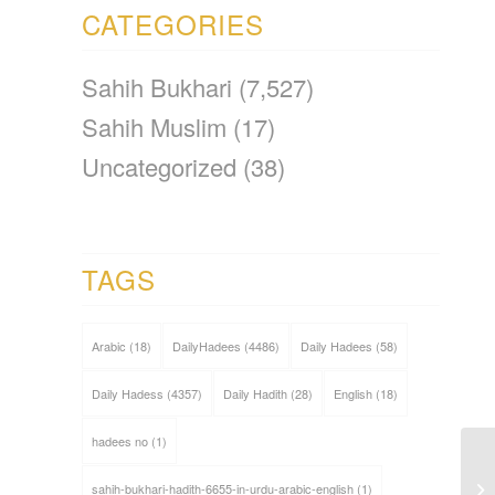
CATEGORIES
Sahih Bukhari
(7,527)
Sahih Muslim
(17)
Uncategorized
(38)
TAGS
Arabic
(18)
DailyHadees
(4486)
Daily Hadees
(58)
Daily Hadess
(4357)
Daily Hadith
(28)
English
(18)
hadees no
(1)
sahih-bukhari-hadith-6655-in-urdu-arabic-english
(1)