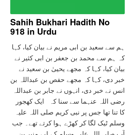
Sahih Bukhari Hadith No
918
in Urdu
ہم سے سعید بن ابی مریم نے بیان کیا، کہا
کہ ہم سے محمد بن جعفر بن ابی کثیر نے
بیان کیا، کہا کہ مجھے یحییٰ بن سعید نے
خبر دی، کہا کہ مجھے حفص بن عبداللہ بن
انس نے خبر دی، انہوں نے جابر بن عبداللہ
رضی اللہ عنہما سے سنا کہ ایک کھجور
کا تنا تھا جس پر نبی کریم صلی اللہ علیہ
وسلم ٹیک لگا کر کھڑے ہوا کرتے تھے۔ جب
آپ صلی اللہ علیہ وسلم کے لیے منبر بن