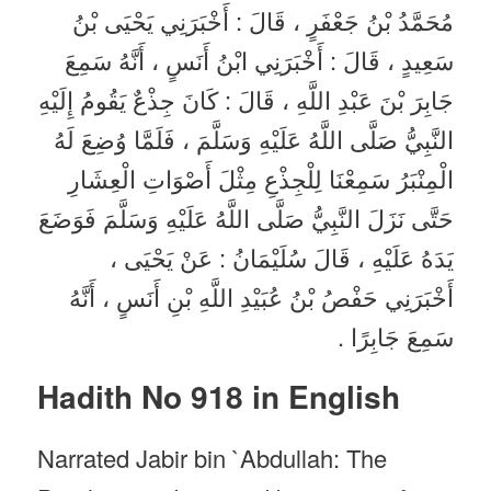
مُحَمَّدُ بْنُ جَعْفَرٍ ، قَالَ : أَخْبَرَنِي يَحْيَى بْنُ
سَعِيدٍ ، قَالَ : أَخْبَرَنِي ابْنُ أَنَسٍ ، أَنَّهُ سَمِعَ
جَابِرَ بْنَ عَبْدِ اللَّهِ ، قَالَ : كَانَ جِذْعٌ يَقُومُ إِلَيْهِ
النَّبِيُّ صَلَّى اللَّهُ عَلَيْهِ وَسَلَّمَ ، فَلَمَّا وُضِعَ لَهُ
الْمِنْبَرُ سَمِعْنَا لِلْجِذْعِ مِثْلَ أَصْوَاتِ الْعِشَارِ
حَتَّى نَزَلَ النَّبِيُّ صَلَّى اللَّهُ عَلَيْهِ وَسَلَّمَ فَوَضَعَ
يَدَهُ عَلَيْهِ ، قَالَ سُلَيْمَانُ : عَنْ يَحْيَى ،
أَخْبَرَنِي حَفْصُ بْنُ عُبَيْدِ اللَّهِ بْنِ أَنَسٍ ، أَنَّهُ
سَمِعَ جَابِرًا .
Hadith No 918 in English
Narrated Jabir bin `Abdullah: The