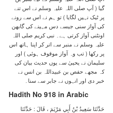
گیا ( آپ صلی اللہ علیہ وسلم نے اس تنے
پر ٹیک نہیں لگایا ) تو ہم نے اس سے رونے
کی آواز سنی جیسے دس مہینے کی گابھن
اونٹنی آواز کرتی ہے۔ نبی کریم صلی اللہ
علیہ وسلم نے منبر سے اتر کر اپنا ہاتھ اس
پر رکھا ( تب وہ آواز موقوف ہوئی ) اور
سلیمان نے یحییٰ سے یوں حدیث بیان کی
کہ مجھے حفص بن عبیداللہ بن انس نے
خبر دی اور انہوں نے جابر سے سنا۔
Hadith No 918 in
Arabic
حَدَّثَنَا سَعِيدُ بْنُ أَبِي مَرْيَمَ ، قَالَ : حَدَّثَنَا