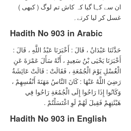
ان سے کہا گیا کہ کاش تم لوگ ( کبھی )
غسل کر لیا کرتے۔
Hadith No 903 in
Arabic
حَدَّثَنَا عَبْدَانُ ، قَالَ : أَخْبَرَنَا عَبْدُ اللَّهِ ، قَالَ :
أَخْبَرَنَا يَحْيَى بْنُ سَعِيدٍ ، أَنَّهُ سَأَلَ عَمْرَةَ عَنِ
الْغُسْلِ يَوْمَ الْجُمُعَةِ ، فَقَالَتْ : قَالَتْ عَائِشَةُ
رَضِيَ اللَّهُ عَنْهَا : كَانَ النَّاسُ مَهَنَةَ أَنْفُسِهِمْ ،
وَكَانُوا إِذَا رَاحُوا إِلَى الْجُمُعَةِ رَاحُوا فِي
هَيْئَتِهِمْ فَقِيلَ لَهُمْ لَوِ اغْتَسَلْتُمْ .
Hadith No 903 in English