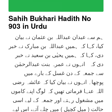
Sahih Bukhari Hadith No
903
in Urdu
ہم سے عبدان عبداللہ بن عثمان نے بیان
کیا، کہا کہ ہمیں عبداللہ بن مبارک نے خبر
دی، کہا کہ ہمیں یحیٰی بن سعید نے خبر
دی کہ انہوں نے عمرہ بنت عبدالرحمٰن
سے جمعہ کے دن غسل کے بارے میں
پوچھا۔ انہوں نے بیان کیا کہ عائشہ رضی
اللہ عنہا فرماتی تھیں کہ لوگ اپنے کاموں
میں مشغول رہتے اور جمعہ کے لیے اسی
حالت ( میل کچیل ) میں چلے آتے، اس لیے