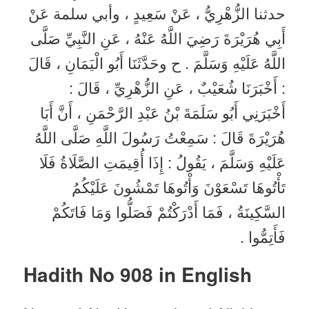
حدثنا الزُّهْرِيُّ ، عَنْ سَعِيدٍ ، وأبي سلمة عَنْ
أَبِي هُرَيْرَةَ رَضِيَ اللَّهُ عَنْهُ ، عَنِ النَّبِيِّ صَلَّى
اللَّهُ عَلَيْهِ وَسَلَّمَ . ح وحَدَّثَنَا أَبُو الْيَمَانِ ، قَالَ
: أَخْبَرَنَا شُعَيْبٌ ، عَنِ الزُّهْرِيِّ ، قَالَ :
أَخْبَرَنِي أَبُو سَلَمَةَ بْنُ عَبْدِ الرَّحْمَنِ ، أَنَّ أَبَا
هُرَيْرَةَ قَالَ : سَمِعْتُ رَسُولَ اللَّهِ صَلَّى اللَّهُ
عَلَيْهِ وَسَلَّمَ ، يَقُولُ : إِذَا أُقِيمَتِ الصَّلَاةُ فَلَا
تَأْتُوهَا تَسْعَوْنَ وَأْتُوهَا تَمْشُونَ عَلَيْكُمُ
السَّكِينَةُ ، فَمَا أَدْرَكْتُمْ فَصَلُّوا وَمَا فَاتَكُمْ
فَأَتِمُّوا .
Hadith No 908 in English