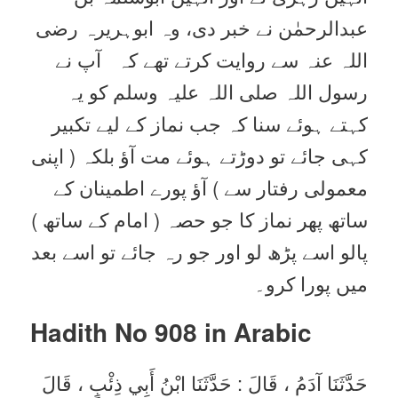
عبدالرحمٰن نے خبر دی، وہ ابوہریرہ رضی
اللہ عنہ سے روایت کرتے تھے کہ آپ نے
رسول اللہ صلی اللہ علیہ وسلم کو یہ
کہتے ہوئے سنا کہ جب نماز کے لیے تکبیر
کہی جائے تو دوڑتے ہوئے مت آؤ بلکہ ( اپنی
معمولی رفتار سے ) آؤ پورے اطمینان کے
ساتھ پھر نماز کا جو حصہ ( امام کے ساتھ )
پالو اسے پڑھ لو اور جو رہ جائے تو اسے بعد
میں پورا کرو۔
Hadith No 908 in
Arabic
حَدَّثَنَا آدَمُ ، قَالَ : حَدَّثَنَا ابْنُ أَبِي ذِئْبٍ ، قَالَ