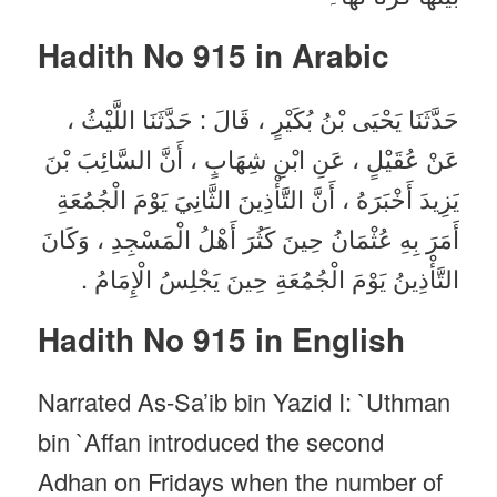
Hadith No 915 in
Arabic
حَدَّثَنَا يَحْيَى بْنُ بُكَيْرٍ ، قَالَ : حَدَّثَنَا اللَّيْثُ ،
عَنْ عُقَيْلٍ ، عَنِ ابْنِ شِهَابٍ ، أَنَّ السَّائِبَ بْنَ
يَزِيدَ أَخْبَرَهُ ، أَنَّ التَّأْذِينَ الثَّانِيَ يَوْمَ الْجُمُعَةِ
أَمَرَ بِهِ عُثْمَانُ حِينَ كَثُرَ أَهْلُ الْمَسْجِدِ ، وَكَانَ
التَّأْذِينُ يَوْمَ الْجُمُعَةِ حِينَ يَجْلِسُ الْإِمَامُ .
Hadith No 915 in English
Narrated As-Sa’ib bin Yazid I: `Uthman
bin `Affan introduced the second
Adhan on Fridays when the number of