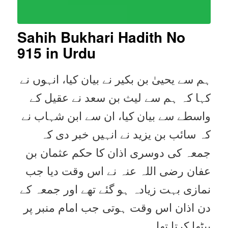
Sahih Bukhari Hadith No
915
in Urdu
ہم سے یحییٰ بن بکیر نے بیان کیا، انہوں نے
کہا کہ ہم سے لیث بن سعد نے عقیل کے
واسطے سے بیان کیا، ان سے ابن شہاب نے
کہ سائب بن یزید نے انہیں خبر دی کہ
جمعہ کی دوسری اذان کا حکم عثمان بن
عفان رضی اللہ عنہ نے اس وقت دیا جب
نمازی بہت زیادہ ہو گئے تھے اور جمعہ کے
دن اذان اس وقت ہوتی جب امام منبر پر
بیٹھا کرتا تھا۔