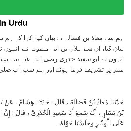
in Urdu
ہم سے معاذ بن فضالہ نے بیان کیا، کہا کہ ہم 
بیان کیا، ان سے ہلال بن ابی میمونہ نے، انہوں ،
انہوں نے ابو سعید خدری رضی اللہ عنہ سے سنا
منبر پر تشریف فرما ہوئے اور ہم سب آپ صلی ال
حَدَّثَنَا مُعَاذُ بْنُ فَضَالَةَ ، قَالَ : حَدَّثَنَا هِشَامٌ ، عَنْ يَ
بْنُ يَسَارٍ ، أَنَّهُ سَمِعَ أَبَا سَعِيدٍ الْخُدْرِيَّ ، قَالَ : إِنَّ ا
عَلَى الْمِنْبَرِ وَجَلَسْنَا حَوْلَهُ .