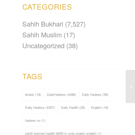
CATEGORIES
Sahih Bukhari
(7,527)
Sahih Muslim
(17)
Uncategorized
(38)
TAGS
Arabic
(18)
DailyHadees
(4486)
Daily Hadees
(58)
Daily Hadess
(4357)
Daily Hadith
(28)
English
(18)
hadees no
(1)
sahih-bukhari-hadith-6655-in-urdu-arabic-english
(1)