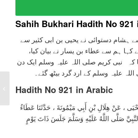
Sahih Bukhari Hadith No 921
سے ہشام دستوائی نے یحیی بن ابی کثیر سے
نے کہا ہم سے عطاء بن یسار نے بیان کیا
 کہ نبی کریم صلی اللہ علیہ وسلم ایک دن
لہ علیہ وسلم کے ارد گرد بیٹھ گئے۔
Sahih Bukhari Hadith
Hadith No 921 in
Arabic
920 in Urdu, Arabic,
English
حْيَى ، عَنْ هِلَالِ بْنِ أَبِي مَيْمُونَةَ ، حَدَّثَنَا عَطَاءُ
لنَّبِيَّ صَلَّى اللَّهُ عَلَيْهِ وَسَلَّمَ جَلَسَ ذَاتَ يَوْمٍ