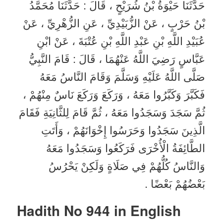
حَدَّثَنَا حَيْوَةُ بْنُ شُرَيْحٍ ، قَالَ : حَدَّثَنَا مُحَمَّدُ
بْنُ حَرْبٍ ، عَنْ الزُّبَيْدِيِّ ، عَنِ الزُّهْرِيِّ ، عَنْ
عُبَيْدِ اللَّهِ بْنِ عَبْدِ اللَّهِ بْنِ عُتْبَةَ ، عَنْ ابْنِ
عَبَّاسٍ رَضِيَ اللَّهُ عَنْهُمَا ، قَالَ : قَامَ النَّبِيُّ
صَلَّى اللَّهُ عَلَيْهِ وَسَلَّمَ وَقَامَ النَّاسُ مَعَهُ
فَكَبَّرَ وَكَبَّرُوا مَعَهُ ، وَرَكَعَ وَرَكَعَ نَاسٌ مِنْهُمْ ،
ثُمَّ سَجَدَ وَسَجَدُوا مَعَهُ ، ثُمَّ قَامَ لِلثَّانِيَةِ فَقَامَ
الَّذِينَ سَجَدُوا وَحَرَسُوا إِخْوَانَهُمْ ، وَأَتَتِ
الطَّائِفَةُ الْأُخْرَى فَرَكَعُوا وَسَجَدُوا مَعَهُ
وَالنَّاسُ كُلُّهُمْ فِي صَلَاةٍ وَلَكِنْ يَحْرُسُ
بَعْضُهُمْ بَعْضًا .
Hadith No 944 in English