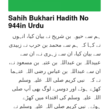
Sahih Bukhari Hadith No
944
in Urdu
ہم سے حیوہ بن شریح نے بیان کیا، انہوں
نے کہا کہ ہم سے محمد بن حرب نے زبیدی
سے بیان کیا، ان سے زہری نے، ان سے
عبیداللہ بن عبداللہ بن عتبہ بن مسعود نے،
ان سے عبداللہ بن عباس رضی اللہ عنہما
نے کہ نبی کریم صلی اللہ علیہ وسلم
کھڑے ہوئے اور دوسرے لوگ بھی آپ صلی
اللہ علیہ وسلم کی اقتداء میں کھڑے
ہوئے۔ نبی کریم صلی اللہ علیہ وسلم نے