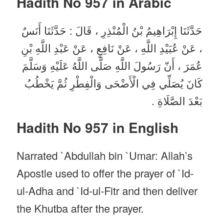
Hadith No 957 in
Arabic
حَدَّثَنَا إِبْرَاهِيمُ بْنُ الْمُنْذِرِ ، قَالَ : حَدَّثَنَا أَنَسٌ
، عَنْ عُبَيْدِ اللَّهِ ، عَنْ نَافِعٍ ، عَنْ عَبْدِ اللَّهِ بْنِ
عُمَرَ ، أَنّ رَسُولَ اللَّهِ صَلَّى اللَّهُ عَلَيْهِ وَسَلَّمَ
كَانَ يُصَلِّي فِي الْأَضْحَى وَالْفِطْرِ ثُمَّ يَخْطُبُ
بَعْدَ الصَّلَاةِ .
Hadith No 957 in English
Narrated `Abdullah bin `Umar: Allah’s
Apostle used to offer the prayer of `Id-
ul-Adha and `Id-ul-Fitr and then deliver
the Khutba after the prayer.