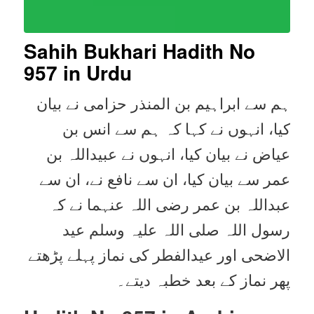
Sahih Bukhari Hadith No
957
in Urdu
ہم سے ابراہیم بن المنذر حزامی نے بیان
کیا، انہوں نے کہا کہ ہم سے انس بن
عیاض نے بیان کیا، انہوں نے عبیداللہ بن
عمر سے بیان کیا، ان سے نافع نے، ان سے
عبداللہ بن عمر رضی اللہ عنہما نے کہ
رسول اللہ صلی اللہ علیہ وسلم عید
الاضحی اور عیدالفطر کی نماز پہلے پڑھتے
پھر نماز کے بعد خطبہ دیتے۔