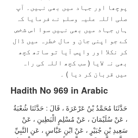
پوچھا اور جہاد میں بھی نہیں۔ آپ
صلی اللہ علیہ وسلم نے فرمایا کہ
ہاں جہاد میں بھی نہیں سوا اس شخص
کے جو اپنی جان و مال خطرہ میں ڈال
کر نکلا اور واپس آیا تو ساتھ کچھ
بھی نہ لایا ( سب کچھ اللہ کی راہ
میں قربان کر دیا ) ۔
Hadith No 969 in
Arabic
حَدَّثَنَا مُحَمَّدُ بْنُ عَرْعَرَةَ ، قَالَ : حَدَّثَنَا شُعْبَةُ
، عَنْ سُلَيْمَانَ ، عَنْ مُسْلِمٍ الْبَطِينِ ، عَنْ
سَعِيدِ بْنِ جُبَيْرٍ ، عَنْ ابْنِ عَبَّاسٍ ، عَنِ النَّبِيِّ