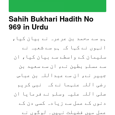
Sahih Bukhari Hadith No
969
in Urdu
ہم سے محمد بن عرعرہ نے بیان کیا،
انہوں نے کہا کہ ہم سے شعبہ نے
سلیمان کے واسطے سے بیان کیا، ان
سے مسلم بطین نے، ان سے سعید بن
جبیر نے، ان سے عبداللہ بن عباس
رضی اللہ عنہما نے کہ نبی کریم
صلی اللہ علیہ وسلم نے فرمایا ان
دنوں کے عمل سے زیادہ کسی دن کے
عمل میں فضیلت نہیں۔ لوگوں نے