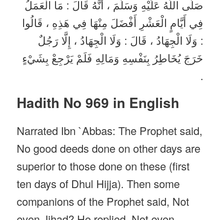
صَلَّى اللَّهُ عَلَيْهِ وَسَلَّمَ ، أَنَّهُ قَالَ : مَا الْعَمَلُ
فِي أَيَّامٍ الْعَشْرِ أَفْضَلَ مِنْهَا فِي هَذِهِ ، قَالُوا
: وَلَا الْجِهَادُ ، قَالَ : وَلَا الْجِهَادُ ، إِلَّا رَجُلٌ
خَرَجَ يُخَاطِرُ بِنَفْسِهِ وَمَالِهِ فَلَمْ يَرْجِعْ بِشَيْءٍ
.
Hadith No 969 in English
Narrated Ibn `Abbas: The Prophet said,
No good deeds done on other days are
superior to those done on these (first
ten days of Dhul Hijja). Then some
companions of the Prophet said, Not
even Jihad? He replied, Not even