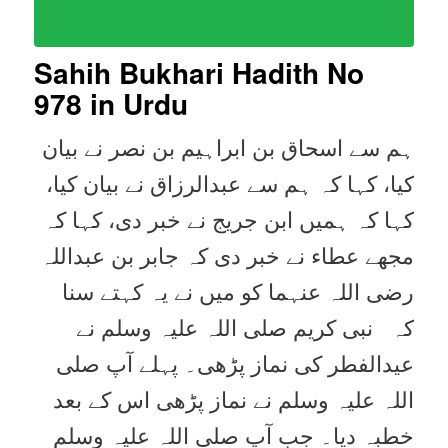
Sahih Bukhari Hadith No
978
in Urdu
ہم سے اسحاق بن ابراہیم بن نصر نے بیان
کیا، کہا کہ ہم سے عبدالرزاق نے بیان کیا،
کہا کہ ہمیں ابن جریج نے خبر دی، کہا کہ
مجھے عطاء نے خبر دی کہ جابر بن عبداللہ
رضی اللہ عنہما کو میں نے یہ کہتے سنا
کہ نبی کریم صلی اللہ علیہ وسلم نے
عیدالفطر کی نماز پڑھی۔ پہلے آپ صلی
اللہ علیہ وسلم نے نماز پڑھی اس کے بعد
خطبہ دیا۔ جب آپ صلی اللہ علیہ وسلم