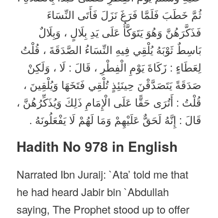
ثُمَّ خَطَبَ فَلَمَّا فَرَغَ نَزَلَ فَأَتَى النِّسَاءَ
فَذَكَّرَهُنَّ وَهُوَ يَتَوَكَّأُ عَلَى يَدِ بِلَالٍ ، وَبِلَالٌ
بَاسِطٌ ثَوْبَهُ يُلْقِي فِيهِ النِّسَاءُ الصَّدَقَةَ ، قُلْتُ
لِعَطَاءٍ : زَكَاةَ يَوْمِ الْفِطْرِ ، قَالَ : لَا ، وَلَكِنْ
صَدَقَةً يَتَصَدَّقْنَ حِينَئِذٍ تُلْقِي فَتَخَهَا وَيُلْقِينَ ،
قُلْتُ : أَتُرَى حَقًّا عَلَى الْإِمَامِ ذَلِكَ وَيُذَكِّرُهُنَّ ،
قَالَ : إِنَّهُ لَحَقٌّ عَلَيْهِمْ وَمَا لَهُمْ لَا يَفْعَلُونَهُ .
Hadith No 978 in English
Narrated Ibn Juraij: `Ata’ told me that
he had heard Jabir bin `Abdullah
saying, The Prophet stood up to offer