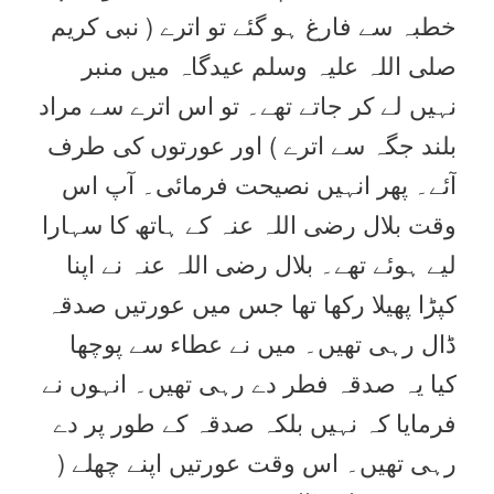
خطبہ سے فارغ ہو گئے تو اترے ( نبی کریم
صلی اللہ علیہ وسلم عیدگاہ میں منبر
نہیں لے کر جاتے تھے۔ تو اس اترے سے مراد
بلند جگہ سے اترے ) اور عورتوں کی طرف
آئے۔ پھر انہیں نصیحت فرمائی۔ آپ اس
وقت بلال رضی اللہ عنہ کے ہاتھ کا سہارا
لیے ہوئے تھے۔ بلال رضی اللہ عنہ نے اپنا
کپڑا پھیلا رکھا تھا جس میں عورتیں صدقہ
ڈال رہی تھیں۔ میں نے عطاء سے پوچھا
کیا یہ صدقہ فطر دے رہی تھیں۔ انہوں نے
فرمایا کہ نہیں بلکہ صدقہ کے طور پر دے
رہی تھیں۔ اس وقت عورتیں اپنے چھلے (