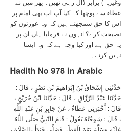
وغیرہ ) برابر ڈال رہی تھیں۔ پھر میں نے
عطاء سے پوچھا کہ کیا آپ اب بھی امام پر
اس کا حق سمجھتے ہیں کہ وہ عورتوں کو
نصیحت کرے؟ انہوں نے فرمایا ہاں ان پر
یہ حق ہے اور کیا وجہ ہے کہ وہ ایسا
نہیں کرتے۔
Hadith No 978 in
Arabic
حَدَّثَنِي إِسْحَاقُ بْنُ إِبْرَاهِيمَ بْنِ نَصْرٍ ، قَالَ :
حَدَّثَنَا عَبْدُ الرَّزَّاقِ ، قَالَ : حَدَّثَنَا ابْنُ جُرَيْجٍ ،
قَالَ : أَخْبَرَنِي عَطَاءٌ ، عَنْ جَابِرِ بْنِ عَبْدِ اللَّهِ
، قَالَ : سَمِعْتُهُ يَقُولُ : قَامَ النَّبِيُّ صَلَّى اللَّهُ
عَلَيْهِ وَسَلَّمَ يَوْمَ الْفِطْرِ فَصَلَّى فَبَدَأَ بِالصَّلَاةِ ،