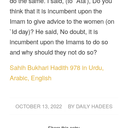
do the same. I said, (to `Ata’), Do you
think that it is incumbent upon the
Imam to give advice to the women (on
`Id day)? He said, No doubt, it is
incumbent upon the Imams to do so
and why should they not do so?
Sahih Bukhari Hadith 978 in Urdu,
Arabic, English
/
OCTOBER 13, 2022
BY
DAILY HADEES
Share this entry