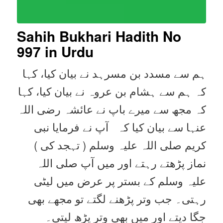
Sahih Bukhari Hadith No
997
in Urdu
ہم سے مسدد بن مسرہد نے بیان کیا، کہا
کہ ہم سے ہشام بن عروہ نے بیان کیا، کہا
کہ مجھ سے میرے باپ نے عائشہ رضی اللہ
عنہا سے بیان کیا کہ آپ نے فرمایا نبی
کریم صلی اللہ علیہ وسلم ( تہجد کی )
نماز پڑھتے رہتے اور میں آپ صلی اللہ
علیہ وسلم کے بستر پر عرض میں لیٹی
رہتی۔ جب وتر پڑھنے لگتے تو مجھے بھی
جگا دیتے اور میں بھی وتر پڑھ لیتی۔