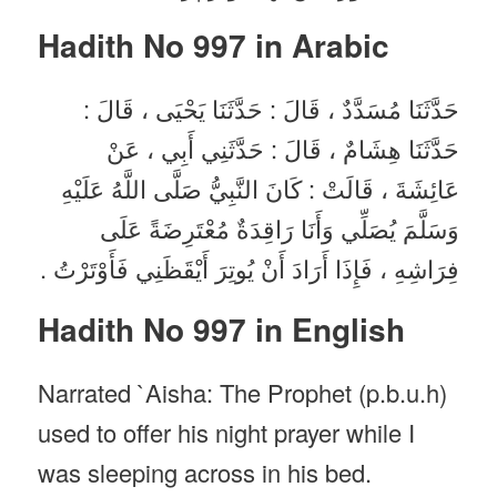
Hadith No 997 in
Arabic
حَدَّثَنَا مُسَدَّدٌ ، قَالَ : حَدَّثَنَا يَحْيَى ، قَالَ :
حَدَّثَنَا هِشَامٌ ، قَالَ : حَدَّثَنِي أَبِي ، عَنْ
عَائِشَةَ ، قَالَتْ : كَانَ النَّبِيُّ صَلَّى اللَّهُ عَلَيْهِ
وَسَلَّمَ يُصَلِّي وَأَنَا رَاقِدَةٌ مُعْتَرِضَةً عَلَى
فِرَاشِهِ ، فَإِذَا أَرَادَ أَنْ يُوتِرَ أَيْقَظَنِي فَأَوْتَرْتُ .
Hadith No 997 in English
Narrated `Aisha: The Prophet (p.b.u.h)
used to offer his night prayer while I
was sleeping across in his bed.