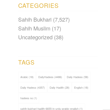
CATEGORIES
Sahih Bukhari
(7,527)
Sahih Muslim
(17)
Uncategorized
(38)
TAGS
Arabic
(18)
DailyHadees
(4486)
Daily Hadees
(58)
Daily Hadess
(4357)
Daily Hadith
(28)
English
(18)
hadees no
(1)
sahih-bukhari-hadith-6655-in-urdu-arabic-english
(1)