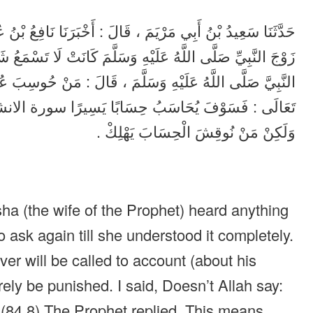
حَدَّثَنَا سَعِيدُ بْنُ أَبِي مَرْيَمَ ، قَالَ : أَخْبَرَنَا نَافِعُ بْنُ 
زَوْجَ النَّبِيِّ صَلَّى اللَّهُ عَلَيْهِ وَسَلَّمَ كَانَتْ لَا تَسْمَعُ شَيْ
النَّبِيَّ صَلَّى اللَّهُ عَلَيْهِ وَسَلَّمَ ، قَالَ : مَنْ حُوسِبَ عُ
وَلَكِنْ مَنْ نُوقِشَ الْحِسَابَ يَهْلِكْ .
a (the wife of the Prophet) heard anything
 ask again till she understood it completely.
r will be called to account (about his
ely be punished. I said, Doesn’t Allah say:
 (84.8) The Prophet replied, This means