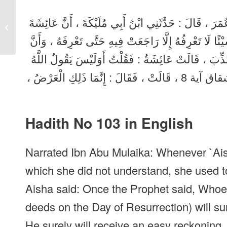
Sahih Bukhari Hadith
عُمَرَ ، قَالَ : حَدَّثَنِي ابْنُ أَبِي مُلَيْكَةَ ، أَنَّ عَائِشَةَ
No 102 in Urdu, Arabic,
English
ئًا لَا تَعْرِفُهُ إِلَّا رَاجَعَتْ فِيهِ حَتَّى تَعْرِفَهُ ، وَأَنَّ
ذِّبَ ، قَالَتْ عَائِشَةُ : فَقُلْتُ أَوَلَيْسَ يَقُولُ اللَّهُ
تَعَالَى : فَسَوْفَ يُحَاسَبُ حِسَابًا يَسِيرًا سورة الانشقاق آية 8 ، قَالَتْ ، فَقَالَ : إِنَّمَا ذَلِكِ الْعَرْضُ ،
Hadith No 103 in English
Narrated Ibn Abu Mulaika: Whenever `Aish
which she did not understand, she used to
Aisha said: Once the Prophet said, Whoeve
deeds on the Day of Resurrection) will sur
He surely will receive an easy reckoning.