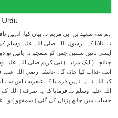
n Urdu
ہم سے سعید بن ابی مریم نے بیان کیا، انہیں ناف
نے بتلایا کہ رسول اللہ صلی اللہ علیہ وسلم 
ایسی باتیں سنتیں جس کو سمجھ نہ پاتیں تو دو
چنانچہ ( ایک مرتبہ ) نبی کریم صلی اللہ علیہ 
اسے عذاب کیا جائے گا۔ عائشہ رضی اللہ عنہا ف
کیا اللہ نے یہ نہیں فرمایا کہ عنقریب اس سے 
اللہ علیہ وسلم نے فرمایا کہ یہ صرف ( اللہ کے
حساب میں جانچ پڑتال کی گئی ( سمجھو ) وہ غ