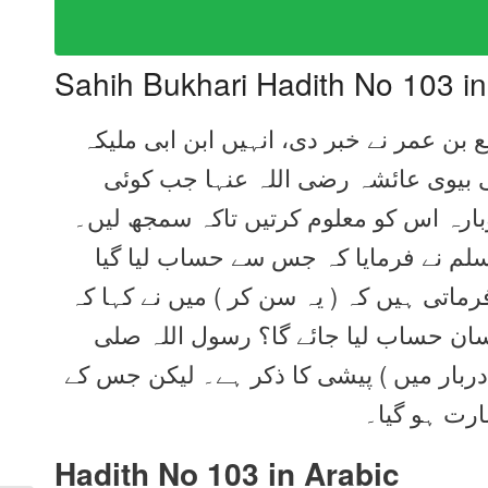
Sahih Bukhari Hadith No 103 i
ع بن عمر نے خبر دی، انہیں ابن ابی ملیکہ
کی بیوی عائشہ رضی اللہ عنہا جب کوئی
بارہ اس کو معلوم کرتیں تاکہ سمجھ لیں۔
وسلم نے فرمایا کہ جس سے حساب لیا گیا
رماتی ہیں کہ ( یہ سن کر ) میں نے کہا کہ
آسان حساب لیا جائے گا؟ رسول اللہ صلی
 دربار میں ) پیشی کا ذکر ہے۔ لیکن جس کے
ارت ہو گیا۔
Hadith No 103
in Arabic