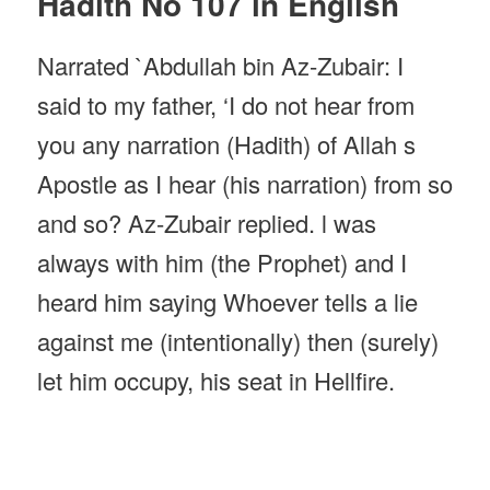
Hadith No 107 in English
Narrated `Abdullah bin Az-Zubair: I
said to my father, ‘I do not hear from
you any narration (Hadith) of Allah s
Apostle as I hear (his narration) from so
and so? Az-Zubair replied. l was
always with him (the Prophet) and I
heard him saying Whoever tells a lie
against me (intentionally) then (surely)
let him occupy, his seat in Hellfire.