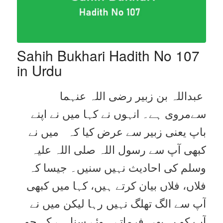
Sahih Bukhari Hadith No 107
in Urdu
عبداللہ بن زبیر رضی اللہ عنہما
سےمروی ہے۔ انہوں نے کہا میں نے اپنے
باپ یعنی زبیر سے عرض کیا کہ میں نے
کبھی آپ سے رسول اللہ صلی اللہ علیہ
وسلم کی احادیث نہیں سنیں۔ جیسا کہ
فلاں، فلاں بیان کرتے ہیں، کہا میں کبھی
آپ سے الگ تھلگ نہیں رہا لیکن میں نے
آپ کو یہ بھی فرماتے ہوئے سنا ہے کہ جو