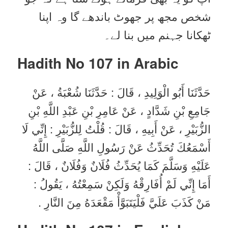
شخص مجھ پر جھوٹ باندھے گا وہ اپنا
ٹھکانا جہنم میں بنا لے۔
Hadith No 107
in Arabic
حَدَّثَنَا أَبُو الْوَلِيدِ ، قَالَ : حَدَّثَنَا شُعْبَةُ ، عَنْ
جَامِعِ بْنِ شَدَّادٍ ، عَنْ عَامِرِ بْنِ عَبْدِ اللَّهِ بْنِ
الزُّبَيْرِ ، عَنْ أَبِيهِ ، قَالَ : قُلْتُ لِلزُّبَيْرِ : إِنِّي لَا
أَسْمَعُكَ تُحَدِّثُ عَنْ رَسُولِ اللَّهِ صَلَّى اللَّهُ
عَلَيْهِ وَسَلَّمَ كَمَا يُحَدِّثُ فُلَانٌ وَفُلَانٌ ، قَالَ :
أَمَا إِنِّي لَمْ أُفَارِقْهُ وَلَكِنْ سَمِعْتُهُ ، يَقُولُ :
مَنْ كَذَبَ عَلَيَّ فَلْيَتَبَوَّأْ مَقْعَدَهُ مِنَ النَّارِ .