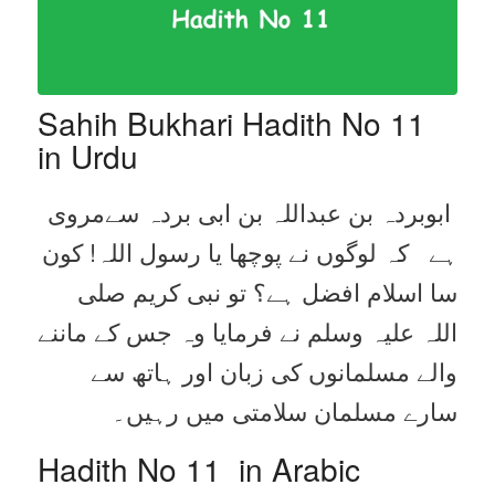
Sahih Bukhari Hadith No 11
in Urdu
ابوبردہ بن عبداللہ بن ابی بردہ سےمروی
ہے کہ لوگوں نے پوچھا یا رسول اللہ! کون
سا اسلام افضل ہے؟ تو نبی کریم صلی
اللہ علیہ وسلم نے فرمایا وہ جس کے ماننے
والے مسلمانوں کی زبان اور ہاتھ سے
سارے مسلمان سلامتی میں رہیں۔
Hadith No 11 in Arabic