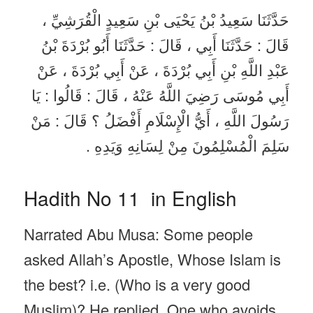
حَدَّثَنَا سَعِيدُ بْنُ يَحْيَى بْنِ سَعِيدٍ الْقُرَشِيِّ ،
قَالَ : حَدَّثَنَا أَبِي ، قَالَ : حَدَّثَنَا أَبُو بُرْدَةَ بْنُ
عَبْدِ اللَّهِ بْنِ أَبِي بُرْدَةَ ، عَنْ أَبِي بُرْدَةَ ، عَنْ
أَبِي مُوسَى رَضِيَ اللَّهُ عَنْهُ ، قَالَ : قَالُوا : يَا
رَسُولَ اللَّهِ ، أَيُّ الْإِسْلَامِ أَفْضَلُ ؟ قَالَ : مَنْ
سَلِمَ الْمُسْلِمُونَ مِنْ لِسَانِهِ وَيَدِهِ .
Hadith No 11 in English
Narrated Abu Musa: Some people
asked Allah’s Apostle, Whose Islam is
the best? i.e. (Who is a very good
Muslim)? He replied, One who avoids