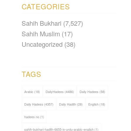
CATEGORIES
Sahih Bukhari
(7,527)
Sahih Muslim
(17)
Uncategorized
(38)
TAGS
Arabic
(18)
DailyHadees
(4486)
Daily Hadees
(58)
Daily Hadess
(4357)
Daily Hadith
(28)
English
(18)
hadees no
(1)
sahih-bukhari-hadith-6655-in-urdu-arabic-english
(1)