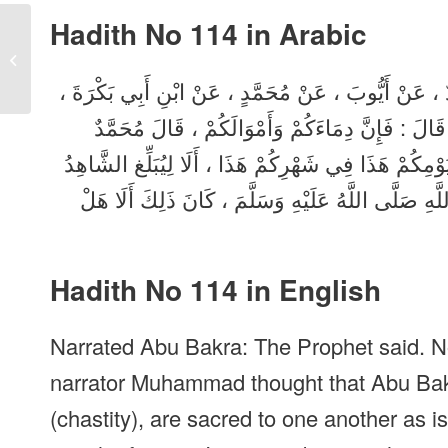
Hadith No 114
in Arabic
Sahih Bukhari Hadith
No 113 in Urdu, Arabic,
English
َمَّادٌ ، عَنْ أَيُّوبَ ، عَنْ مُحَمَّدٍ ، عَنْ ابْنِ أَبِي بَكْرَةَ
 قَالَ : فَإِنَّ دِمَاءَكُمْ وَأَمْوَالَكُمْ ، قَالَ مُحَمَّدٌ
ْمِكُمْ هَذَا فِي شَهْرِكُمْ هَذَا ، أَلَا لِيُبَلِّغ الشَّاهِدُ
ِ صَلَّى اللَّهُ عَلَيْهِ وَسَلَّمَ ، كَانَ ذَلِكَ أَلَا هَلْ
Hadith No 114 in English
Narrated Abu Bakra: The Prophet said. No
narrator Muhammad thought that Abu Bak
(chastity), are sacred to one another as is 