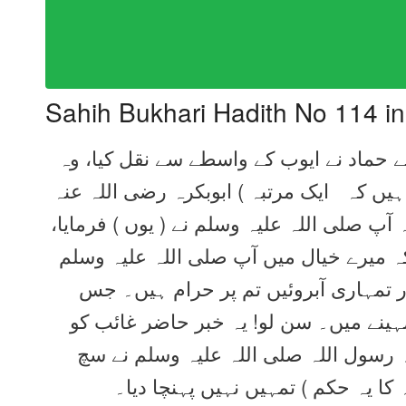
Sahih Bukhari Hadith No 114 i
سے حماد نے ایوب کے واسطے سے نقل کیا، وہ
یں کہ ایک مرتبہ ) ابوبکرہ رضی اللہ عنہ
ہ آپ صلی اللہ علیہ وسلم نے ( یوں ) فرمایا
ہ میرے خیال میں آپ صلی اللہ علیہ وسلم
ور تمہاری آبروئیں تم پر حرام ہیں۔ جس
ینے میں۔ سن لو! یہ خبر حاضر غائب کو
ہ رسول اللہ صلی اللہ علیہ وسلم نے سچ
لہ کا یہ حکم ) تمہیں نہیں پہنچا دیا۔