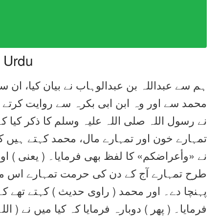
n Urdu
ہم سے عبداللہ بن عبدالوہاب نے بیان کیا، ان 
محمد سے اور وہ ابن ابی بکرہ سے روایت کرتے ہ
نے رسول اللہ صلی اللہ علیہ وسلم کا ذکر کیا ک،
تمہارے خون اور تمہارے مال، محمد کہتے ہیں ک
نے «وأعراضكم» کا لفظ بھی فرمایا۔ ( یعنی ) ا
طرح تمہارے آج کے دن کی حرمت تمہارے اس مہ
پہنچا دے۔ اور محمد ( راوی حدیث ) کہتے تھے ک
فرمایا۔ ( پھر ) دوبارہ فرمایا کہ کیا میں نے ( ال