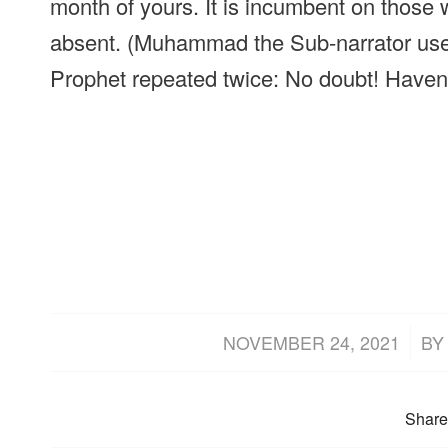
month of yours. It is incumbent on those
absent. (Muhammad the Sub-narrator used t
Prophet repeated twice: No doubt! Haven’
/
NOVEMBER 24, 2021
B
Share 