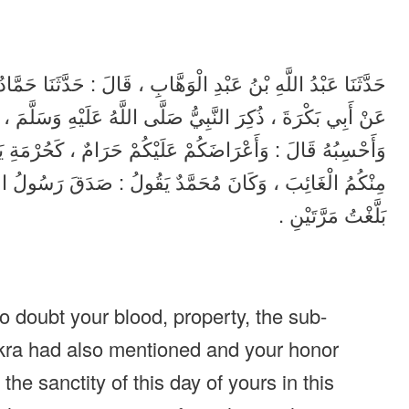
حَدَّثَنَا عَبْدُ اللَّهِ بْنُ عَبْدِ الْوَهَّابِ ، قَالَ : حَدَّثَنَا ح ،
عَنْ أَبِي بَكْرَةَ ، ذُكِرَ النَّبِيُّ صَلَّى اللَّهُ عَلَيْهِ وَسَلَّمَ ،
وَأَحْسِبُهُ قَالَ : وَأَعْرَاضَكُمْ عَلَيْكُمْ حَرَامٌ ، كَحُرْمَةِ يَو
مِنْكُمُ الْغَائِبَ ، وَكَانَ مُحَمَّدٌ يَقُولُ : صَدَقَ رَسُولُ اللَّه
بَلَّغْتُ مَرَّتَيْنِ .
 doubt your blood, property, the sub-
ra had also mentioned and your honor
the sanctity of this day of yours in this