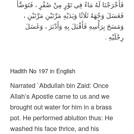
فَأَخْرَجْنَا لَهُ مَاءً فِي تَوْرٍ مِنْ صُفْرٍ ، فَتَوَضَّأَ
فَغَسَلَ وَجْهَهُ ثَلَاثًا وَيَدَيْهِ مَرَّتَيْنِ مَرَّتَيْنِ ،
وَمَسَحَ بِرَأْسِهِ فَأَقْبَلَ بِهِ وَأَدْبَرَ ، وَغَسَلَ
رِجْلَيْهِ .
Hadith No 197 in English
Narrated `Abdullah bin Zaid: Once
Allah’s Apostle came to us and we
brought out water for him in a brass
pot. He performed ablution thus: He
washed his face thrice, and his