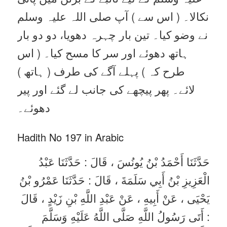
نکالا۔ ( اس سے ) آپ صلی اللہ علیہ وسلم
نے وضو کیا۔ تین بار چہرہ دھویا، دو دو بار
ہاتھ دھوئے اور سر کا مسح کیا۔ ( اس
طرح کہ ) پہلے آگے کی طرف ( ہاتھ )
لائے۔ پھر پیچھے کی جانب لے گئے اور پیر
دھوئے۔
Hadith No 197 in Arabic
حَدَّثَنَا أَحْمَدُ بْنُ يُونُسَ ، قَالَ : حَدَّثَنَا عَبْدُ
الْعَزِيزِ بْنُ أَبِي سَلَمَةَ ، قَالَ : حَدَّثَنَا عَمْرُو بْنُ
يَحْيَى ، عَنْ أَبِيهِ ، عَنْ عَبْدِ اللَّهِ بْنِ زَيْدٍ ، قَالَ
: أَتَى رَسُولُ اللَّهِ صَلَّى اللَّهُ عَلَيْهِ وَسَلَّمَ