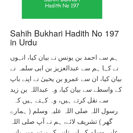
Sahih Bukhari Hadith No 197
in Urdu
ہم سے احمد بن یونس نے بیان کیا، انہوں
نے کہا ہم سے عبدالعزیز بن ابی سلمہ نے
بیان کیا، ان سے عمرو بن یحییٰ نے اپنے باپ
کے واسطے سے بیان کیا، وہ عبداللہ بن زید
سے نقل کرتے ہیں، وہ کہتے ہیں کہ
رسول اللہ صلی اللہ علیہ وسلم ( ہمارے
گھر ) تشریف لائے، ہم نے آپ صلی اللہ
علیہ وسلم کے لیے تانبے کے برتن میں پانی