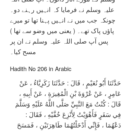
علیہ وسلم نے فرمایا کہ انہیں رہنے دو۔
چونکہ جب میں نے انہیں پہنا تھا تو میرے
پاؤں پاک تھے۔ ( یعنی میں وضو سے تھا )
پس آپ صلی اللہ علیہ وسلم نے ان پر
مسح کیا۔
Hadith No 206 in Arabic
حَدَّثَنَا أَبُو نُعَيْمٍ ، قَالَ : حَدَّثَنَا زَكَرِيَّاءُ ، عَنْ
عَامِرٍ ، عَنْ عُرْوَةَ بْنِ الْمُغِيرَةِ ، عَنْ أَبِيهِ ،
قَالَ : كُنْتُ مَعَ النَّبِيِّ صَلَّى اللَّهُ عَلَيْهِ وَسَلَّمَ
فِي سَفَرٍ فَأَهْوَيْتُ لِأَنْزِعَ خُفَّيْهِ ، فَقَالَ :
دَعْهُمَا ، فَإِنِّي أَدْخَلْتُهُمَا طَاهِرَتَيْنِ ، فَمَسَحَ