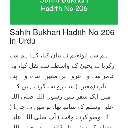
Sahih Bukhari Hadith No 206
in Urdu
ہم سے ابونعیم نے بیان کیا، کہا ہم سے
زکریا نے یحییٰ کے واسطے سے نقل کیا، وہ
عامر سے وہ عروہ بن مغیرہ سے، وہ اپنے
باپ (مغیرہ) سے روایت کرتے ہیں کہ
میں ایک سفر میں رسول اللہ صلی اللہ
علیہ وسلم کے ساتھ تھا، تو میں نے چاہا (
کہ وضو کرتے وقت ) آپ صلی اللہ علیہ
وسلم کے موزے اتار ڈالوں۔ آپ صلی اللہ