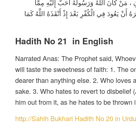
 ، مَنْ كَانَ اللَّهُ وَرَسُولُهُ أَحَبَّ إِلَيْهِ مِمَّا
َهُ أَنْ يَعُودَ فِي الْكُفْرِ بَعْدَ إِذْ أَنْقَذَهُ اللَّهُ كَمَا
Hadith No 21 in English
Narrated Anas: The Prophet said, Whoever
will taste the sweetness of faith: 1. Th
dearer than anything else. 2. Who loves a
sake. 3. Who hates to revert to disbelief 
him out from it, as he hates to be thrown in
http://Sahih Bukhari Hadith No 20 in Urd