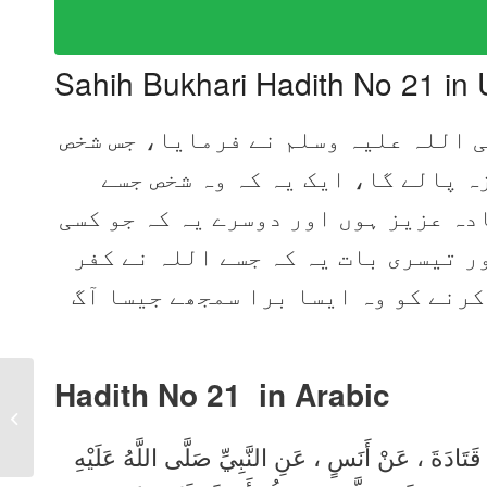
Sahih Bukhari Hadith No 21 in 
 اللہ علیہ وسلم نے فرمایا، جس شخص
ہ پالے گا، ایک یہ کہ وہ شخص جسے
دہ عزیز ہوں اور دوسرے یہ کہ جو کسی
ر تیسری بات یہ کہ جسے اللہ نے کفر
کرنے کو وہ ایسا برا سمجھے جیسا آگ
Hadith No 21 in Arabic
Sahih Bukhari Hadith
No 20 in Urdu, Arabic
and English
َتَادَةَ ، عَنْ أَنَسٍ ، عَنِ النَّبِيِّ صَلَّى اللَّهُ عَلَيْهِ