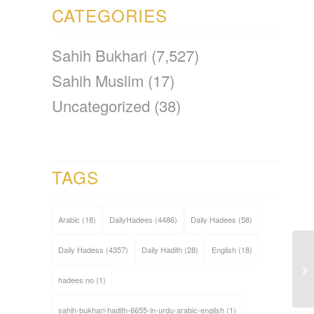
CATEGORIES
Sahih Bukhari
(7,527)
Sahih Muslim
(17)
Uncategorized
(38)
TAGS
Arabic
(18)
DailyHadees
(4486)
Daily Hadees
(58)
Daily Hadess
(4357)
Daily Hadith
(28)
English
(18)
hadees no
(1)
sahih-bukhari-hadith-6655-in-urdu-arabic-english
(1)