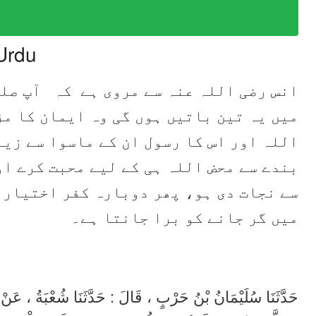
Urdu
انس رضی اللہ عنہ سے مروی ہے کہ آپ صلی
میں یہ تین باتیں ہوں گی وہ ایمان کا مز
اللہ اور اس کا رسول ان کے ماسوا سے زیا
بندے سے محض اللہ ہی کے لیے محبت کرے او
سے نجات دی ہو، پھر دوبارہ کفر اختیار 
میں گر جانے کو برا جانتا ہے۔
حَدَّثَنَا سُلَيْمَانُ بْنُ حَرْبٍ ، قَالَ : حَدَّثَنَا شُعْبَةُ ، عَنْ ق