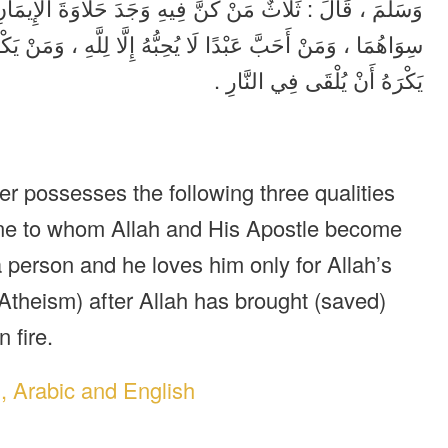
وَسَلَّمَ ، قَالَ : ثَلَاثٌ مَنْ كُنَّ فِيهِ وَجَدَ حَلَاوَةَ الْإِيمَانِ
سِوَاهُمَا ، وَمَنْ أَحَبَّ عَبْدًا لَا يُحِبُّهُ إِلَّا لِلَّهِ ، وَمَنْ يَكْر
يَكْرَهُ أَنْ يُلْقَى فِي النَّارِ .
 possesses the following three qualities
e one to whom Allah and His Apostle become
 person and he loves him only for Allah’s
(Atheism) after Allah has brought (saved)
 fire.
u, Arabic and English