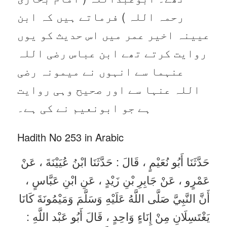
رحمہ اللہ ) فرماتے ہیں کہ ابن
عیینہ اخیر عمر میں اس حدیث کو یوں
روایت کرتے تھے ابن عباس رضی اللہ
عنہما سے انہوں نے میمونہ رضی
اللہ عنہا سے اور صحیح وہی روایت
ہے جو ابونعیم نے کی ہے۔
Hadith No 253 in Arabic
حَدَّثَنَا أَبُو نُعَيْمٍ ، قَالَ : حَدَّثَنَا ابْنُ عُيَيْنَةَ ، عَنْ
عَمْرٍو ، عَنْ جَابِرِ بْنِ زَيْدٍ ، عَنِ ابْنِ عَبَّاسٍ ،
أَنَّ النَّبِيَّ صَلَّى اللَّهُ عَلَيْهِ وَسَلَّمَ وَمَيْمُونَةَ كَانَا
يَغْتَسِلَانِ مِنْ إِنَاءٍ وَاحِدٍ ، قَالَ أَبُو عَبْد اللَّهِ :