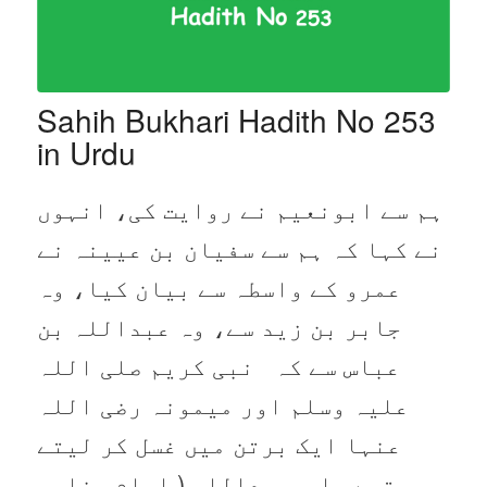
Sahih Bukhari Hadith No 253
in Urdu
ہم سے ابونعیم نے روایت کی، انہوں
نے کہا کہ ہم سے سفیان بن عیینہ نے
عمرو کے واسطہ سے بیان کیا، وہ
جابر بن زید سے، وہ عبداللہ بن
عباس سے کہ نبی کریم صلی اللہ
علیہ وسلم اور میمونہ رضی اللہ
عنہا ایک برتن میں غسل کر لیتے
تھے۔ ابوعبداللہ ( امام بخاری