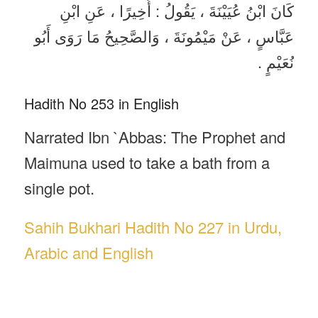
كَانَ ابْنُ عُيَيْنَةَ ، يَقُولُ : أَخِيرًا ، عَنِ ابْنِ
عَبَّاسٍ ، عَنْ مَيْمُونَةَ ، وَالصَّحِيحُ مَا رَوَى أَبُو
نُعَيْمٍ .
Hadith No 253 in English
Narrated Ibn `Abbas: The Prophet and
Maimuna used to take a bath from a
single pot.
Sahih Bukhari Hadith No 227 in Urdu,
Arabic and English