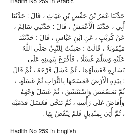
Hadith No 259 in Arabic
حَدَّثَنَا عُمَرُ بْنُ حَفْصِ بْنِ غِيَاثٍ ، قَالَ : حَدَّثَنَا
أَبِي ، حَدَّثَنَا الْأَعْمَشُ ، قَالَ : حَدَّثَنِي سَالِمٌ ،
عَنْ كُرَيْبٍ ، عَنِ ابْنِ عَبَّاسٍ ، قَالَ : حَدَّثَتْنَا
مَيْمُونَةُ ، قَالَتْ : صَبَبْتُ لِلنَّبِيِّ صَلَّى اللَّهُ
عَلَيْهِ وَسَلَّمَ غُسْلًا ، فَأَفْرَغَ بِيَمِينِهِ عَلَى
يَسَارِهِ فَغَسَلَهُمَا ، ثُمَّ غَسَلَ فَرْجَهُ ، ثُمَّ قَالَ
: بِيَدِهِ الْأَرْضَ فَمَسَحَهَا بِالتُّرَابِ ثُمَّ غَسَلَهَا ،
ثُمَّ تَمَضْمَضَ وَاسْتَنْشَقَ ، ثُمَّ غَسَلَ وَجْهَهُ
وَأَفَاضَ عَلَى رَأْسِهِ ، ثُمَّ تَنَحَّى فَغَسَلَ قَدَمَيْهِ
، ثُمَّ أُتِيَ بِمِنْدِيلٍ فَلَمْ يَنْفُضْ بِهَا .
Hadith No 259 in English