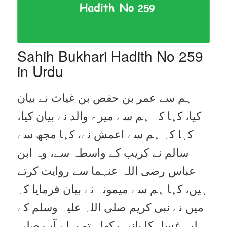
Sahih Bukhari Hadith No 259
in Urdu
ہم سے عمر بن حفص بن غیاث نے بیان
کیا، کہا کہ ہم سے میرے والد نے بیان کیا،
کہا کہ ہم سے اعمش نے، کہا مجھ سے
سالم نے کریب کے واسطہ سے، وہ ابن
عباس رضی اللہ عنہما سے روایت کرتے
ہیں، کہا ہم سے میمونہ نے بیان فرمایا کہ
میں نے نبی کریم صلی اللہ علیہ وسلم کے
لیے غسل کا پانی رکھا۔ تو پہلے آپ صلی