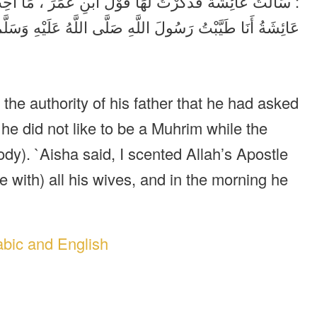
سَأَلْتُ عَائِشَةَ فَذَكَرْتُ لَهَا قَوْلَ ابْنِ عُمَرَ ، مَا أُحِبُّ
عَائِشَةُ أَنَا طَيَّبْتُ رَسُولَ اللَّهِ صَلَّى اللَّهُ عَلَيْهِ وَسَ .
he authority of his father that he had asked
 he did not like to be a Muhrim while the
ody). `Aisha said, I scented Allah’s Apostle
 with) all his wives, and in the morning he
abic and English