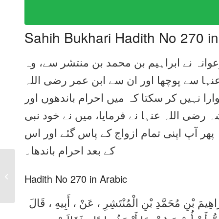
Sahih Bukhari Hadith No 270 i
وعوانہ نے ابراہیم بن محمد بن منتشر سے، وہ
عنہا سے پوچھا اور ان سے ابن عمر رضی اللہ
را نہیں کر سکتا کہ میں احرام باندھوں اور
ضی اللہ عنہا نے فرمایا، میں نے خود نبی
پھر آپ اپنی تمام ازواج کے پاس گئے اور اس
کے بعد احرام باندھا۔
Sahih Bukhari Hadith
No 269 in Urdu, Arabic
Hadith No 270 in Arabic
and English
بْرَاهِيمَ بْنِ مُحَمَّدِ بْنِ الْمُنْتَشِرِ ، عَنْ ، أَبِيهِ ، قَالَ