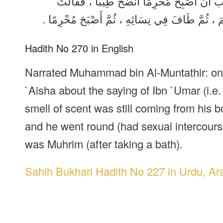
:  أَنْ أُصْبِحَ مُحْرِمًا أَنْضَخُ طِيبًا ، فَقَالَتْ
لَّمَ ، ثُمَّ طَافَ فِي نِسَائِهِ ، ثُمَّ أَصْبَحَ مُحْرِمًا
Hadith No 270 in English
Narrated Muhammad bin Al-Muntathir: on t
`Aisha about the saying of Ibn `Umar (i.e.
smell of scent was still coming from his b
and he went round (had sexual intercourse
was Muhrim (after taking a bath).
Sahih Bukhari Hadith No 227 in Urdu, Ar