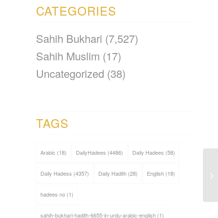
CATEGORIES
Sahih Bukhari
(7,527)
Sahih Muslim
(17)
Uncategorized
(38)
TAGS
Arabic
(18)
DailyHadees
(4486)
Daily Hadees
(58)
Daily Hadess
(4357)
Daily Hadith
(28)
English
(18)
hadees no
(1)
sahih-bukhari-hadith-6655-in-urdu-arabic-english
(1)