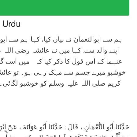
n Urdu
ہم سے ابوالنعمان نے بیان کیا، کہا ہم سے اب
اپنے والد سے، کہا میں نے عائشہ رضی اللہ 
عنہما کے اس قول کا ذکر کیا کہ میں اسے گوا
خوشبو میرے جسم سے مہک رہی ہو۔ تو عائشہ ر
کریم صلی اللہ علیہ وسلم کو خوشبو لگائی۔ 
حَدَّثَنَا أَبُو النُّعْمَانِ ، قَالَ : حَدَّثَنَا أَبُو عَوَانَةَ ، عَنْ إِ