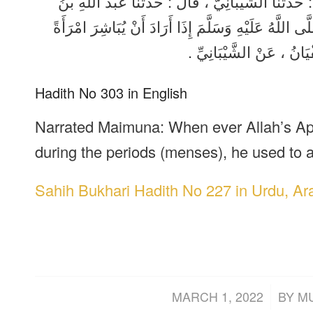
حَدَّثَنَا الشَّيْبَانِيُّ ، قَالَ : حَدَّثَنَا عَبْدُ اللَّهِ بْنُ
لَّهُ عَلَيْهِ وَسَلَّمَ إِذَا أَرَادَ أَنْ يُبَاشِرَ امْرَأَةً
ْيَانُ ، عَنْ الشَّيْبَانِيِّ
Hadith No 303 in English
Narrated Maimuna: When ever Allah’s Apo
during the periods (menses), he used to a
Sahih Bukhari Hadith No 227 in Urdu, Ar
/
MARCH 1, 2022
BY
M