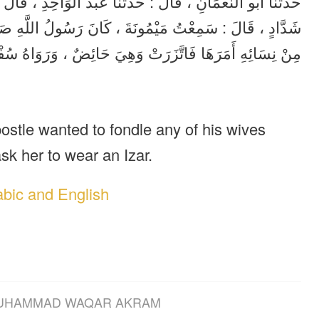
حَدَّثَنَا أَبُو النُّعْمَانِ ، قَالَ : حَدَّثَنَا عَبْدُ الْوَاحِدِ ، قَالَ : 
شَدَّادٍ ، قَالَ : سَمِعْتُ مَيْمُونَةَ ، كَانَ رَسُولُ اللَّهِ صَلَّى ال
مِنْ نِسَائِهِ أَمَرَهَا فَاتَّزَرَتْ وَهِيَ حَائِضٌ ، وَرَوَاهُ سُف .
stle wanted to fondle any of his wives
sk her to wear an Izar.
abic and English
UHAMMAD WAQAR AKRAM