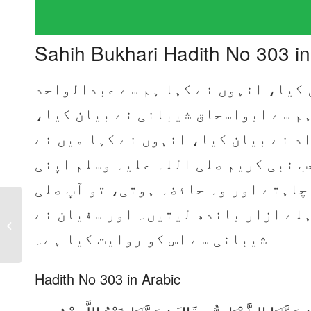
Sahih Bukhari Hadith No 303 i
 کیا، انہوں نے کہا ہم سے عبدالواحد
 ہم سے ابواسحاق شیبانی نے بیان کیا
د نے بیان کیا، انہوں نے کہا میں نے
ب نبی کریم صلی اللہ علیہ وسلم اپنی
چاہتے اور وہ حائضہ ہوتی، تو آپ صلی
ہلے ازار باندھ لیتیں۔ اور سفیان نے
Sahih Bukhari Hadith
No 302 in Urdu, Arabic
شیبانی سے اس کو روایت کیا ہے۔
and English
Hadith No 303 in Arabic