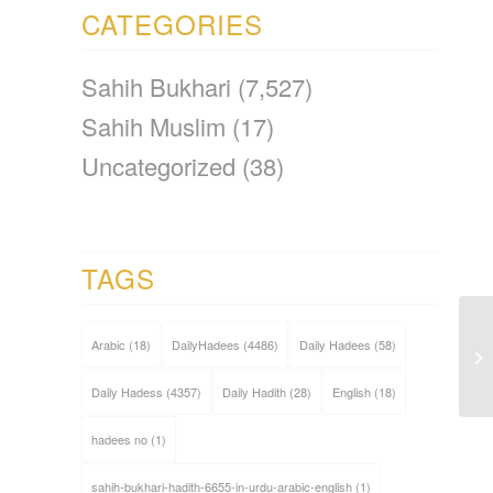
CATEGORIES
Sahih Bukhari
(7,527)
Sahih Muslim
(17)
Uncategorized
(38)
TAGS
Arabic
(18)
DailyHadees
(4486)
Daily Hadees
(58)
Daily Hadess
(4357)
Daily Hadith
(28)
English
(18)
hadees no
(1)
sahih-bukhari-hadith-6655-in-urdu-arabic-english
(1)