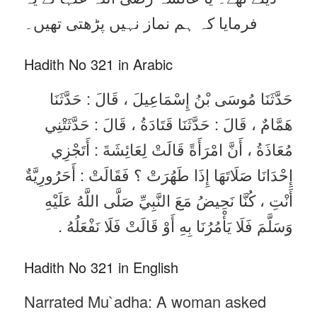
فرمایا کہ ہم نماز نہیں پڑھتی تھیں۔
Hadith No 321 in Arabic
حَدَّثَنَا مُوسَى بْنُ إِسْمَاعِيلَ ، قَالَ : حَدَّثَنَا
هَمَّامٌ ، قَالَ : حَدَّثَنَا قَتَادَةُ ، قَالَ : حَدَّثَتْنِي
مُعَاذَةُ ، أَنَّ امْرَأَةً قَالَتْ لِعَائِشَةَ : أَتَجْزِي
إِحْدَانَا صَلَاتَهَا إِذَا طَهُرَتْ ؟ فَقَالَتْ : أَحَرُورِيَّةٌ
أَنْتِ ، كُنَّا نَحِيضُ مَعَ النَّبِيِّ صَلَّى اللَّهُ عَلَيْهِ
وَسَلَّمَ فَلَا يَأْمُرُنَا بِهِ أَوْ قَالَتْ فَلَا نَفْعَلُهُ .
Hadith No 321 in English
Narrated Mu`adha: A woman asked