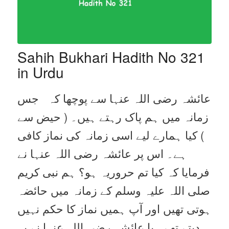
Sahih Bukhari Hadith No 321
in Urdu
عائشہ رضی اللہ عنہا سے پوچھا کہ جس
زمانہ میں ہم پاک رہتے ہیں۔ ( حیض سے
) کیا ہمارے لیے اسی زمانہ کی نماز کافی
ہے۔ اس پر عائشہ رضی اللہ عنہا نے
فرمایا کہ کیا تم حروریہ ہو؟ ہم نبی کریم
صلی اللہ علیہ وسلم کے زمانہ میں حائضہ
ہوتی تھیں اور آپ ہمیں نماز کا حکم نہیں
دیتے تھے۔ یا عائشہ رضی اللہ عنہا نے یہ