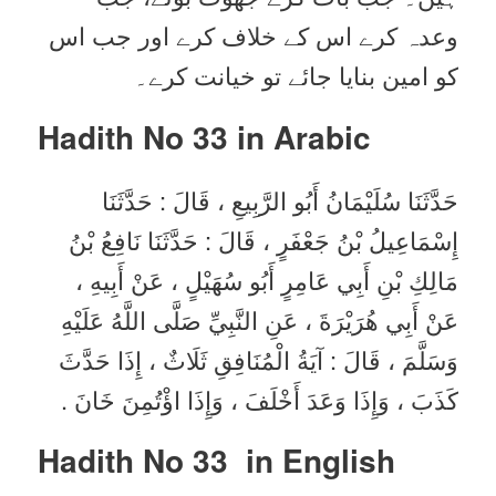
وعدہ کرے اس کے خلاف کرے اور جب اس
کو امین بنایا جائے تو خیانت کرے۔
Hadith No 33
in Arabic
حَدَّثَنَا سُلَيْمَانُ أَبُو الرَّبِيعِ ، قَالَ : حَدَّثَنَا
إِسْمَاعِيلُ بْنُ جَعْفَرٍ ، قَالَ : حَدَّثَنَا نَافِعُ بْنُ
مَالِكِ بْنِ أَبِي عَامِرٍ أَبُو سُهَيْلٍ ، عَنْ أَبِيهِ ،
عَنْ أَبِي هُرَيْرَةَ ، عَنِ النَّبِيِّ صَلَّى اللَّهُ عَلَيْهِ
وَسَلَّمَ ، قَالَ : آيَةُ الْمُنَافِقِ ثَلَاثٌ ، إِذَا حَدَّثَ
كَذَبَ ، وَإِذَا وَعَدَ أَخْلَفَ ، وَإِذَا اؤْتُمِنَ خَانَ .
Hadith No 33 in English