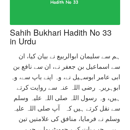
Sahih Bukhari Hadith No 33
in Urdu
ہم سے سلیمان ابوالربیع نے بیان کیا، ان
سے اسماعیل بن جعفر نے، ان سے نافع بن
ابی عامر ابوسہیل نے، وہ اپنے باپ سے، وہ
ابوہریرہ رضی اللہ عنہ سے روایت کرتے
ہیں، وہ رسول اللہ صلی اللہ علیہ وسلم
سے نقل کرتے ہیں کہ آپ صلی اللہ علیہ
وسلم نے فرمایا، منافق کی علامتیں تین
ہیں۔ جب بات کرے جھوٹ بولے، جب