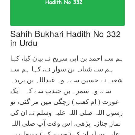
Sahih Bukhari Hadith No 332
in Urdu
ہم سے احمد بن ابی سریح نے بیان کیا، کہا
ہم سے شبابہ بن سوار نے، کہا ہم سے
شعبہ نے حسین سے۔ وہ عبداللہ بن بریدہ
سے، وہ سمرہ بن جندب سے کہ ایک
عورت ( ام کعب ) زچگی میں مر گئی، تو
رسول اللہ صلی اللہ علیہ وسلم نے ان کی
نماز جنازہ پڑھی، اس وقت آپ صلی اللہ
علیہ وسلم ان کے ( جسم کے ) وسط میں