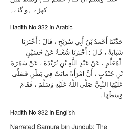
کھڑے ہو گئے۔
Hadith No 332 in Arabic
حَدَّثَنَا أَحْمَدُ بْنُ أَبِي سُرَيْجٍ ، قَالَ : أَخْبَرَنَا
شَبَابَةُ ، قَالَ : أَخْبَرَنَا شُعْبَةُ عَنْ حُسَيْنٍ
الْمُعَلِّمِ ، عَنْ عَبْدِ اللَّهِ بْنِ بُرَيْدَةَ ، عَنْ سَمُرَةَ
بْنِ جُنْدُبٍ ، أَنَّ امْرَأَةً مَاتَتْ فِي بَطْنٍ فَصَلَّى
عَلَيْهَا النَّبِيُّ صَلَّى اللَّهُ عَلَيْهِ وَسَلَّمَ ، فَقَامَ
وَسَطَهَا .
Hadith No 332 in English
Narrated Samura bin Jundub: The