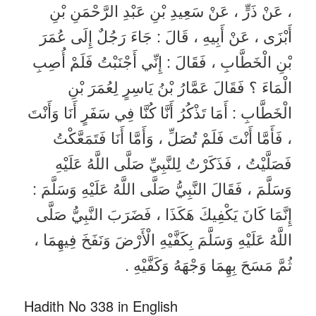
، عَنْ ذَرٍّ ، عَنْ سَعِيدِ بْنِ عَبْدِ الرَّحْمَنِ بْنِ
أَبْزَى ، عَنْ أَبِيهِ ، قَالَ : جَاءَ رَجُلٌ إِلَى عُمَرَ
بْنِ الْخَطَّابِ ، فَقَالَ : إِنِّي أَجْنَبْتُ فَلَمْ أُصِبِ
الْمَاءَ ؟ فَقَالَ عَمَّارُ بْنُ يَاسِرٍ لِعُمَرَ بْنِ
الْخَطَّابِ : أَمَا تَذْكُرُ أَنَّا كُنَّا فِي سَفَرٍ أَنَا وَأَنْتَ
، فَأَمَّا أَنْتَ فَلَمْ تُصَلِّ ، وَأَمَّا أَنَا فَتَمَعَّكْتُ
فَصَلَّيْتُ ، فَذَكَرْتُ لِلنَّبِيِّ صَلَّى اللَّهُ عَلَيْهِ
وَسَلَّمَ ، فَقَالَ النَّبِيُّ صَلَّى اللَّهُ عَلَيْهِ وَسَلَّمَ :
إِنَّمَا كَانَ يَكْفِيكَ هَكَذَا ، فَضَرَبَ النَّبِيُّ صَلَّى
اللَّهُ عَلَيْهِ وَسَلَّمَ بِكَفَّيْهِ الْأَرْضَ وَنَفَخَ فِيهِمَا ،
ثُمَّ مَسَحَ بِهِمَا وَجْهَهُ وَكَفَّيْهِ .
Hadith No 338 in English