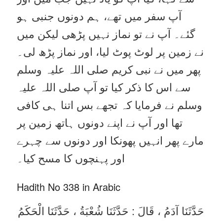
آپ سفر میں تھے، ہم دونوں جنبی ہو
گئے۔ آپ نے تو نماز نہیں پڑھی لیکن میں
نے زمین پر لوٹ پوٹ لیا، اور نماز پڑھ لی۔
پھر میں نے نبی کریم صلی اللہ علیہ وسلم
سے اس کا ذکر کیا تو آپ صلی اللہ علیہ
وسلم نے فرمایا کہ تجھے بس اتنا ہی کافی
تھا اور آپ نے اپنے دونوں ہاتھ زمین پر
مارے پھر انہیں پھونکا اور دونوں سے چہرے
اور پہنچوں کا مسح کیا۔
Hadith No 338 in Arabic
حَدَّثَنَا آدَمُ ، قَالَ : حَدَّثَنَا شُعْبَةُ ، حَدَّثَنَا الْحَكَمُ