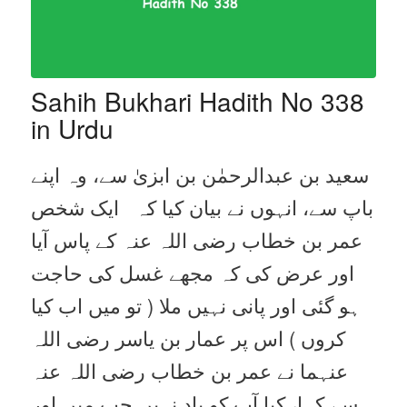
Sahih Bukhari Hadith No 338
in Urdu
سعید بن عبدالرحمٰن بن ابزیٰ سے، وہ اپنے
باپ سے، انہوں نے بیان کیا کہ ایک شخص
عمر بن خطاب رضی اللہ عنہ کے پاس آیا
اور عرض کی کہ مجھے غسل کی حاجت
ہو گئی اور پانی نہیں ملا ( تو میں اب کیا
کروں ) اس پر عمار بن یاسر رضی اللہ
عنہما نے عمر بن خطاب رضی اللہ عنہ
سے کہا، کیا آپ کو یاد نہیں جب میں اور