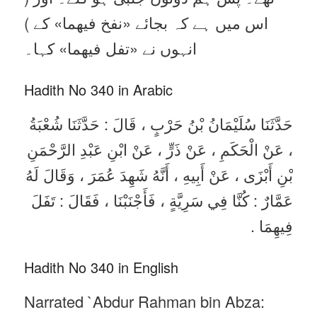
اس میں ہے کہ بجائے «نفخ فيهما‏» کے )
انہوں نے «تفل فيهما‏» کہا۔
Hadith No 340 in Arabic
حَدَّثَنَا سُلَيْمَانُ بْنُ حَرْبٍ ، قَالَ : حَدَّثَنَا شُعْبَةُ
، عَنْ الْحَكَمِ ، عَنْ ذَرٍّ ، عَنْ ابْنِ عَبْدِ الرَّحْمَنِ
بْنِ أَبْزَى ، عَنْ أَبِيهِ ، أَنَّهُ شَهِدَ عُمَرَ ، وَقَالَ لَهُ
عَمَّارٌ : كُنَّا فِي سَرِيَّةٍ ، فَأَجْنَبْنَا ، فَقَالَ : تَفَلَ
فِيهِمَا .
Hadith No 340 in English
Narrated `Abdur Rahman bin Abza: