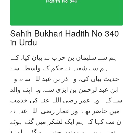
Sahih Bukhari Hadith No 340
in Urdu
ہم سے سلیمان بن حرب نے بیان کیا، کہا
ہم سے شعبہ نے حکم کے واسطہ سے
حدیث بیان کی، وہ ذر بن عبداللہ سے، وہ
ابن عبدالرحمٰن بن ابزی سے، وہ اپنے والد
سے کہ وہ عمر رضی اللہ عنہ کی خدمت
میں حاضر تھے اور عمار رضی اللہ عنہ نے
ان سے کہا کہ ہم ایک لشکر میں گئے ہوئے
تھے۔ پس ہم دونوں جنبی ہو گئے۔ اور (